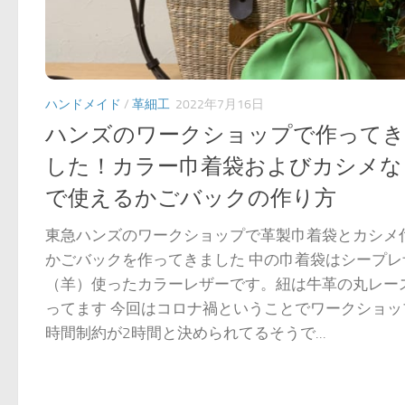
ハンドメイド
/
革細工
2022年7月16日
ハンズのワークショップで作って
した！カラー巾着袋およびカシメな
で使えるかごバックの作り方
東急ハンズのワークショップで革製巾着袋とカシメ
かごバックを作ってきました 中の巾着袋はシープレ
（羊）使ったカラーレザーです。紐は牛革の丸レー
ってます 今回はコロナ禍ということでワークショッ
時間制約が2時間と決められてるそうで...