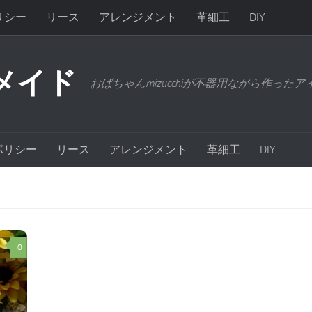
リシー
リース
アレンジメント
革細工
DIY
メイド
おばちゃんmizucchiが不器用ながら作った
ポリシー
リース
アレンジメント
革細工
DIY
0