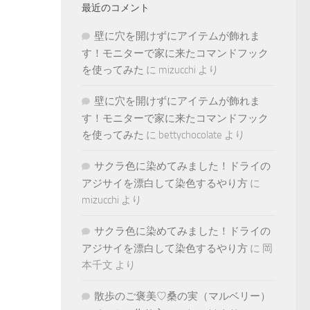
最近のコメント
壁に穴を開けずにアイテムが飾れま
す！モニターで家に来たコマンドフック
を使ってみた
に
mizucchi
より
壁に穴を開けずにアイテムが飾れま
す！モニターで家に来たコマンドフック
を使ってみた
に
bettychocolate
より
サクラ色に染めてみました！ドライの
アジサイを漂白して染色するやり方
に
mizucchi
より
サクラ色に染めてみました！ドライの
アジサイを漂白して染色するやり方
に
岡
本千文
より
散歩のご褒美♡桑の実（マルベリー）