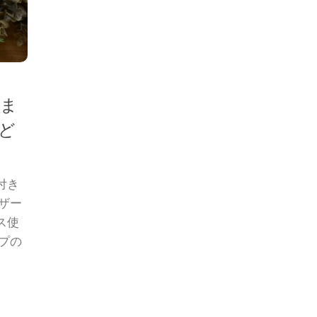
きま
ど
付き
ザー
ス使
プの