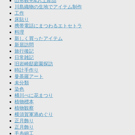
山形観光&お土産品
川島織物の生地でアイテム制作
工作
床貼り
携帯電話にまつわるエトセトラ
料理
新しく買ったアイテム
新居訪問
旅行後記
日常雑記
旧岩崎邸庭園探訪
時計手作り
曼荼羅アート
未分類
染色
桶川べに花まつり
植物標本
植物観察
横須賀軍港めぐり
正月飾り
正月飾り
毛糸細工