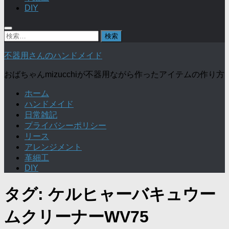
DIY
検
索:
不器用さんのハンドメイド
おばちゃんmizucchiが不器用ながら作ったアイテムの作り方
ホーム
ハンドメイド
日常雑記
プライバシーポリシー
リース
アレンジメント
革細工
DIY
タグ:
ケルヒャーバキュウー
ムクリーナーWV75