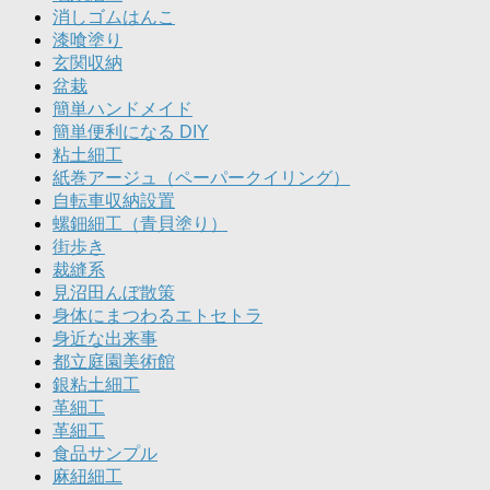
消しゴムはんこ
漆喰塗り
玄関収納
盆栽
簡単ハンドメイド
簡単便利になる DIY
粘土細工
紙巻アージュ（ペーパークイリング）
自転車収納設置
螺鈿細工（青貝塗り）
街歩き
裁縫系
見沼田んぼ散策
身体にまつわるエトセトラ
身近な出来事
都立庭園美術館
銀粘土細工
革細工
革細工
食品サンプル
麻紐細工