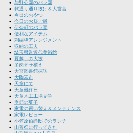
与野公園のバラ園
乾通り通り抜け＆大嘗宮
今日のおやつ
今日のお昼ご飯
伊奈町のバラ園
便利なアイテム
刺繍枠アレンジメント
収納の工夫
埼玉県営近代美術館
夏越しの大祓
多肉寄せ植え
大宮図書館探訪
大陶器市
天童にて
天童最終日
天童木工工場見学
季節の菓子
家電の買い替え＆メンテナンス
家電レビュー
小笠原伯爵邸でのランチ
山善祭に行ってきた