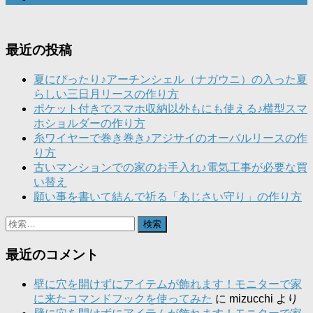
最近の投稿
夏にぴったり♪アーチンシェル（ナガウニ）の入った夏
らしい三日月リースの作り方
ポケット付きでスマホ収納以外もにも使える♪横型スマ
ホショルダーの作り方
糸ワイヤーで巻き巻き♪アジサイのオーバルリースの作
り方
古いマンションでの家のお手入れ♪電気工事が必要な買
い替え
願い事を書いて結んで祈る「あじさい守り」の作り方
検
索:
最近のコメント
壁に穴を開けずにアイテムが飾れます！モニターで家
に来たコマンドフックを使ってみた
に
mizucchi
より