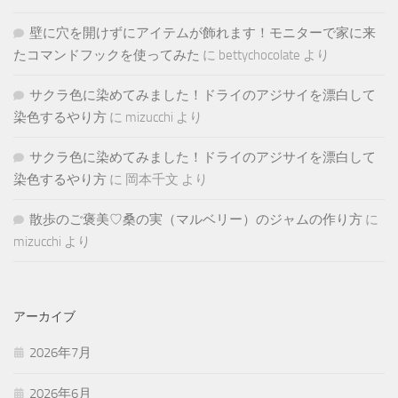
壁に穴を開けずにアイテムが飾れます！モニターで家に来
たコマンドフックを使ってみた
に
bettychocolate
より
サクラ色に染めてみました！ドライのアジサイを漂白して
染色するやり方
に
mizucchi
より
サクラ色に染めてみました！ドライのアジサイを漂白して
染色するやり方
に
岡本千文
より
散歩のご褒美♡桑の実（マルベリー）のジャムの作り方
に
mizucchi
より
アーカイブ
2026年7月
2026年6月