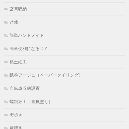
玄関収納
盆栽
簡単ハンドメイド
簡単便利になる DIY
粘土細工
紙巻アージュ（ペーパークイリング）
自転車収納設置
螺鈿細工（青貝塗り）
街歩き
裁縫系