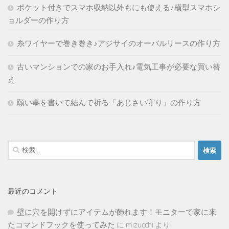
ポケット付きでスマホ収納以外もにも使える♪横型スマホシ
ョルダーの作り方
糸ワイヤーで巻き巻き♪アジサイのオーバルリースの作り方
古いマンションでの家のお手入れ♪電気工事が必要な買い替
え
願い事を書いて結んで祈る「あじさい守り」の作り方
検
索:
最近のコメント
壁に穴を開けずにアイテムが飾れます！モニターで家に来
たコマンドフックを使ってみた
に
mizucchi
より