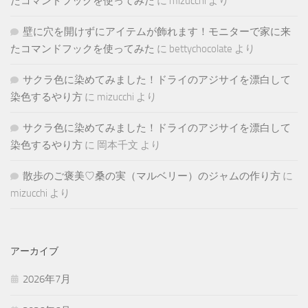
たコマンドフックを使ってみた
に
mizucchi
より
壁に穴を開けずにアイテムが飾れます！モニターで家に来
たコマンドフックを使ってみた
に
bettychocolate
より
サクラ色に染めてみました！ドライのアジサイを漂白して
染色するやり方
に
mizucchi
より
サクラ色に染めてみました！ドライのアジサイを漂白して
染色するやり方
に
岡本千文
より
散歩のご褒美♡桑の実（マルベリー）のジャムの作り方
に
mizucchi
より
アーカイブ
2026年7月