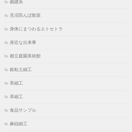
裁縫系
見沼田んぼ散策
身体にまつわるエトセトラ
身近な出来事
都立庭園美術館
銀粘土細工
革細工
革細工
食品サンプル
麻紐細工