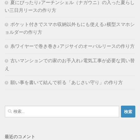
夏にぴったり♪アーチンシェル（ナガウニ）の入った夏らし
い三日月リースの作り方
ポケット付きでスマホ収納以外もにも使える♪横型スマホシ
ョルダーの作り方
糸ワイヤーで巻き巻き♪アジサイのオーバルリースの作り方
古いマンションでの家のお手入れ♪電気工事が必要な買い替
え
願い事を書いて結んで祈る「あじさい守り」の作り方
検
索:
最近のコメント