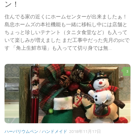
ン！
住んでる家の近くにホームセンターが出来ましたぁ！
島忠ホームズの本社機能も一緒に移転し中には店舗と
ちょっと珍しいテナント（タニタ食堂など）も入って
いて楽しみが増えました まだ工事中だった先月のpicで
す 「角上生鮮市場」も入ってて切り身では無...
3
ハーバリウムペン
/
ハンドメイド
2018年11月17日