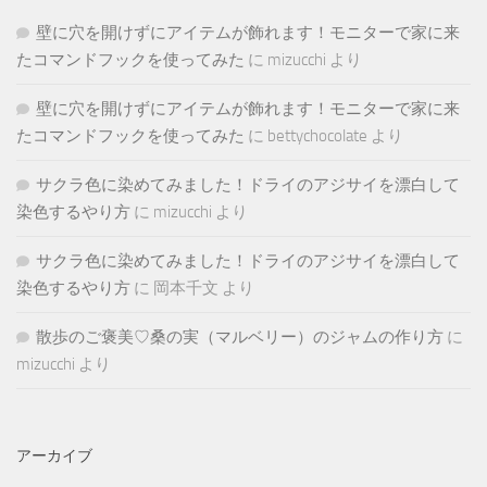
壁に穴を開けずにアイテムが飾れます！モニターで家に来
たコマンドフックを使ってみた
に
mizucchi
より
壁に穴を開けずにアイテムが飾れます！モニターで家に来
たコマンドフックを使ってみた
に
bettychocolate
より
サクラ色に染めてみました！ドライのアジサイを漂白して
染色するやり方
に
mizucchi
より
サクラ色に染めてみました！ドライのアジサイを漂白して
染色するやり方
に
岡本千文
より
散歩のご褒美♡桑の実（マルベリー）のジャムの作り方
に
mizucchi
より
アーカイブ