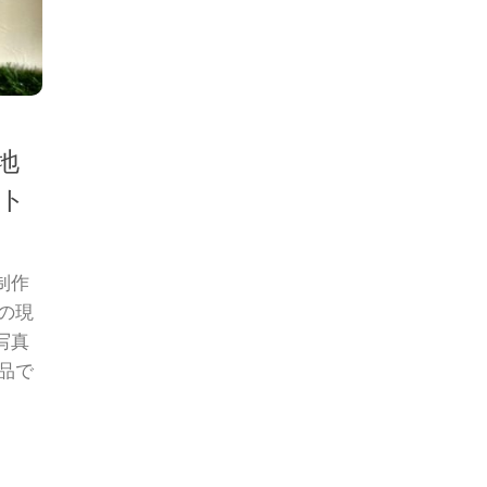
地
ト
制作
の現
写真
品で