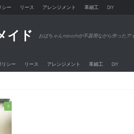
リシー
リース
アレンジメント
革細工
DIY
メイド
おばちゃんmizucchiが不器用ながら作った
ポリシー
リース
アレンジメント
革細工
DIY
0