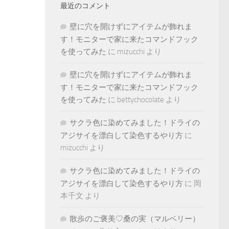
最近のコメント
壁に穴を開けずにアイテムが飾れま
す！モニターで家に来たコマンドフック
を使ってみた
に
mizucchi
より
壁に穴を開けずにアイテムが飾れま
す！モニターで家に来たコマンドフック
を使ってみた
に
bettychocolate
より
サクラ色に染めてみました！ドライの
アジサイを漂白して染色するやり方
に
mizucchi
より
サクラ色に染めてみました！ドライの
アジサイを漂白して染色するやり方
に
岡
本千文
より
散歩のご褒美♡桑の実（マルベリー）