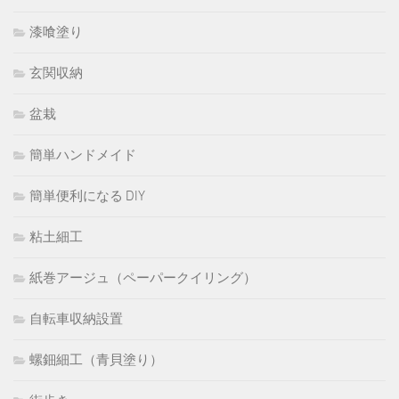
漆喰塗り
玄関収納
盆栽
簡単ハンドメイド
簡単便利になる DIY
粘土細工
紙巻アージュ（ペーパークイリング）
自転車収納設置
螺鈿細工（青貝塗り）