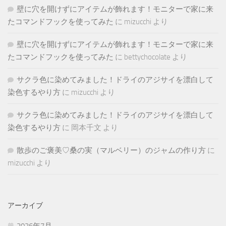
壁に穴を開けずにアイテムが飾れます！モニターで家に来
たコマンドフックを使ってみた
に
mizucchi
より
壁に穴を開けずにアイテムが飾れます！モニターで家に来
たコマンドフックを使ってみた
に
bettychocolate
より
サクラ色に染めてみました！ドライのアジサイを漂白して
染色するやり方
に
mizucchi
より
サクラ色に染めてみました！ドライのアジサイを漂白して
染色するやり方
に
岡本千文
より
散歩のご褒美♡桑の実（マルベリー）のジャムの作り方
に
mizucchi
より
アーカイブ