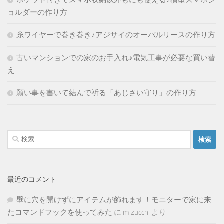
ポケット付きでスマホ収納以外もにも使える♪横型スマホシ
ョルダーの作り方
糸ワイヤーで巻き巻き♪アジサイのオーバルリースの作り方
古いマンションでの家のお手入れ♪電気工事が必要な買い替
え
願い事を書いて結んで祈る「あじさい守り」の作り方
検
索:
最近のコメント
壁に穴を開けずにアイテムが飾れます！モニターで家に来
たコマンドフックを使ってみた
に
mizucchi
より