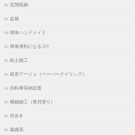
玄関収納
盆栽
簡単ハンドメイド
簡単便利になる DIY
粘土細工
紙巻アージュ（ペーパークイリング）
自転車収納設置
螺鈿細工（青貝塗り）
街歩き
裁縫系