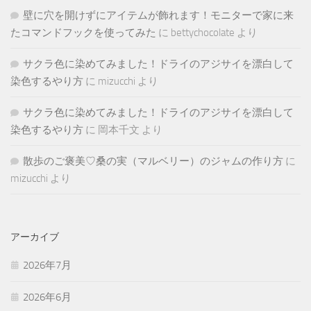
壁に穴を開けずにアイテムが飾れます！モニターで家に来
たコマンドフックを使ってみた
に
bettychocolate
より
サクラ色に染めてみました！ドライのアジサイを漂白して
染色するやり方
に
mizucchi
より
サクラ色に染めてみました！ドライのアジサイを漂白して
染色するやり方
に
岡本千文
より
散歩のご褒美♡桑の実（マルベリー）のジャムの作り方
に
mizucchi
より
アーカイブ
2026年7月
2026年6月