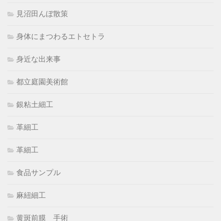
見沼田んぼ散策
身体にまつわるエトセトラ
身近な出来事
都立庭園美術館
銀粘土細工
革細工
革細工
食品サンプル
麻紐細工
黄斑前膜 手術