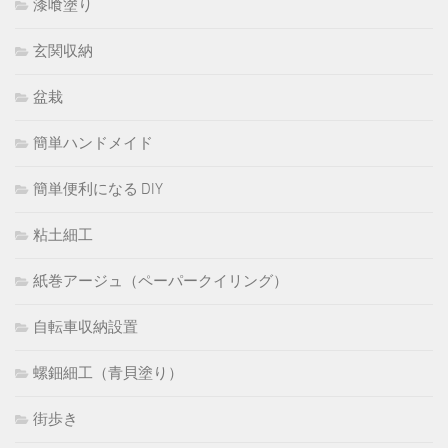
漆喰塗り
玄関収納
盆栽
簡単ハンドメイド
簡単便利になる DIY
粘土細工
紙巻アージュ（ペーパークイリング）
自転車収納設置
螺鈿細工（青貝塗り）
街歩き