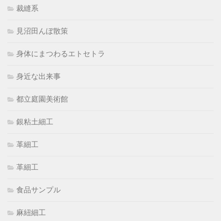
裁縫系
見沼田んぼ散策
身体にまつわるエトセトラ
身近な出来事
都立庭園美術館
銀粘土細工
革細工
革細工
食品サンプル
麻紐細工