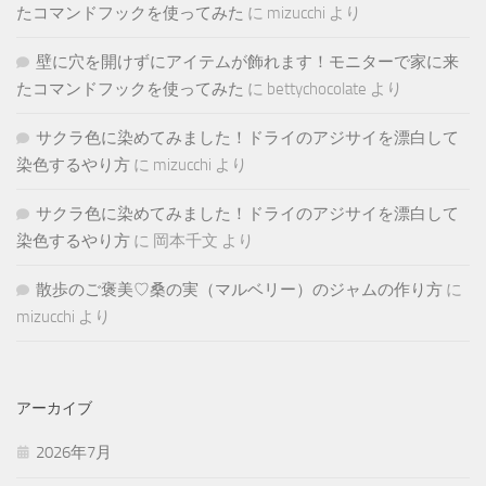
たコマンドフックを使ってみた
に
mizucchi
より
壁に穴を開けずにアイテムが飾れます！モニターで家に来
たコマンドフックを使ってみた
に
bettychocolate
より
サクラ色に染めてみました！ドライのアジサイを漂白して
染色するやり方
に
mizucchi
より
サクラ色に染めてみました！ドライのアジサイを漂白して
染色するやり方
に
岡本千文
より
散歩のご褒美♡桑の実（マルベリー）のジャムの作り方
に
mizucchi
より
アーカイブ
2026年7月