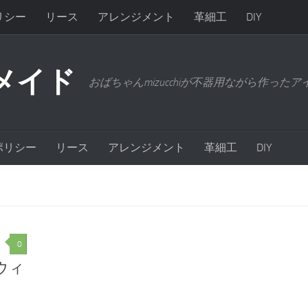
リシー
リース
アレンジメント
革細工
DIY
メイド
おばちゃんmizucchiが不器用ながら作った
ポリシー
リース
アレンジメント
革細工
DIY
0
ウィ