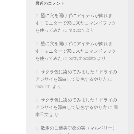
最近のコメント
壁に穴を開けずにアイテムが飾れま
す！モニターで家に来たコマンドフック
を使ってみた
に
mizucchi
より
壁に穴を開けずにアイテムが飾れま
す！モニターで家に来たコマンドフック
を使ってみた
に
bettychocolate
より
サクラ色に染めてみました！ドライの
アジサイを漂白して染色するやり方
に
mizucchi
より
サクラ色に染めてみました！ドライの
アジサイを漂白して染色するやり方
に
岡
本千文
より
散歩のご褒美♡桑の実（マルベリー）