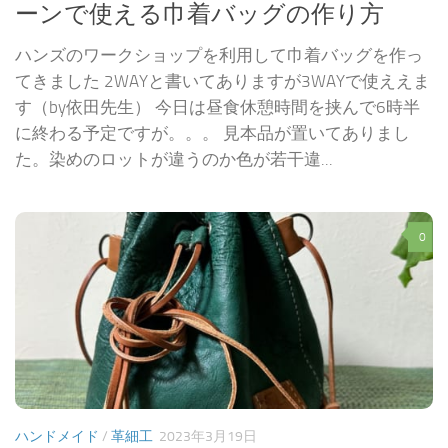
ーンで使える巾着バッグの作り方
ハンズのワークショップを利用して巾着バッグを作っ
てきました 2WAYと書いてありますが3WAYで使ええま
す（by依田先生） 今日は昼食休憩時間を挟んで6時半
に終わる予定ですが。。。 見本品が置いてありまし
た。染めのロットが違うのか色が若干違...
0
ハンドメイド
/
革細工
2023年3月19日