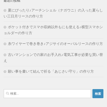
最近の投稿
夏にぴったり♪アーチンシェル（ナガウニ）の入った夏らし
い三日月リースの作り方
ポケット付きでスマホ収納以外もにも使える♪横型スマホシ
ョルダーの作り方
糸ワイヤーで巻き巻き♪アジサイのオーバルリースの作り方
古いマンションでの家のお手入れ♪電気工事が必要な買い替
え
願い事を書いて結んで祈る「あじさい守り」の作り方
検
索: