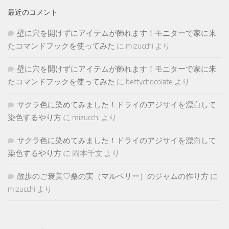
最近のコメント
壁に穴を開けずにアイテムが飾れます！モニターで家に来
たコマンドフックを使ってみた
に
mizucchi
より
壁に穴を開けずにアイテムが飾れます！モニターで家に来
たコマンドフックを使ってみた
に
bettychocolate
より
サクラ色に染めてみました！ドライのアジサイを漂白して
染色するやり方
に
mizucchi
より
サクラ色に染めてみました！ドライのアジサイを漂白して
染色するやり方
に
岡本千文
より
散歩のご褒美♡桑の実（マルベリー）のジャムの作り方
に
mizucchi
より