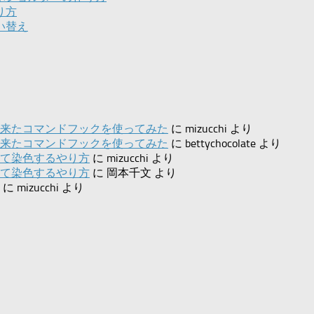
り方
い替え
来たコマンドフックを使ってみた
に
mizucchi
より
来たコマンドフックを使ってみた
に
bettychocolate
より
て染色するやり方
に
mizucchi
より
て染色するやり方
に
岡本千文
より
に
mizucchi
より