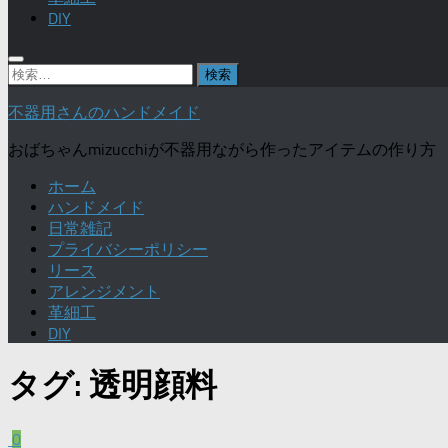
DIY
検
索:
不器用さんのハンドメイド
おばちゃんmizucchiが不器用ながら作ったアイテムの作り方
ホーム
ハンドメイド
日常雑記
プライバシーポリシー
リース
アレンジメント
革細工
DIY
タグ:
透明顔料
0