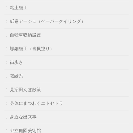
粘土細工
紙巻アージュ（ペーパークイリング）
自転車収納設置
螺鈿細工（青貝塗り）
街歩き
裁縫系
見沼田んぼ散策
身体にまつわるエトセトラ
身近な出来事
都立庭園美術館