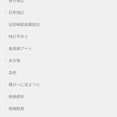
旅行後記
日常雑記
旧岩崎邸庭園探訪
時計手作り
曼荼羅アート
未分類
染色
桶川べに花まつり
植物標本
植物観察