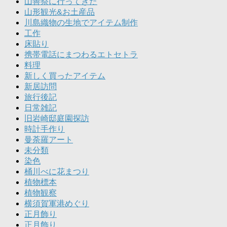
山善祭に行ってきた
山形観光&お土産品
川島織物の生地でアイテム制作
工作
床貼り
携帯電話にまつわるエトセトラ
料理
新しく買ったアイテム
新居訪問
旅行後記
日常雑記
旧岩崎邸庭園探訪
時計手作り
曼荼羅アート
未分類
染色
桶川べに花まつり
植物標本
植物観察
横須賀軍港めぐり
正月飾り
正月飾り