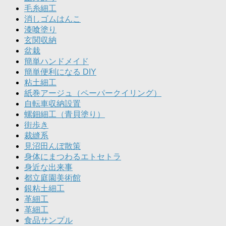
毛糸細工
消しゴムはんこ
漆喰塗り
玄関収納
盆栽
簡単ハンドメイド
簡単便利になる DIY
粘土細工
紙巻アージュ（ペーパークイリング）
自転車収納設置
螺鈿細工（青貝塗り）
街歩き
裁縫系
見沼田んぼ散策
身体にまつわるエトセトラ
身近な出来事
都立庭園美術館
銀粘土細工
革細工
革細工
食品サンプル