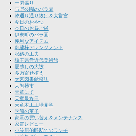
一閑張り
与野公園のバラ園
乾通り通り抜け＆大嘗宮
今日のおやつ
今日のお昼ご飯
伊奈町のバラ園
便利なアイテム
刺繍枠アレンジメント
収納の工夫
埼玉県営近代美術館
夏越しの大祓
多肉寄せ植え
大宮図書館探訪
大陶器市
天童にて
天童最終日
天童木工工場見学
季節の菓子
家電の買い替え＆メンテナンス
家電レビュー
小笠原伯爵邸でのランチ