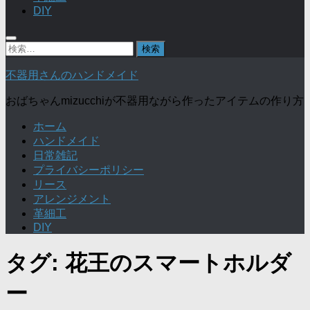
DIY
検
索:
不器用さんのハンドメイド
おばちゃんmizucchiが不器用ながら作ったアイテムの作り方
ホーム
ハンドメイド
日常雑記
プライバシーポリシー
リース
アレンジメント
革細工
DIY
タグ:
花王のスマートホルダ
ー