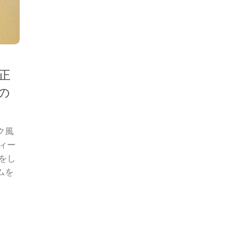
正
の
ク風
ィー
をし
ムを