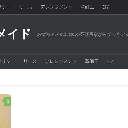
リシー
リース
アレンジメント
革細工
DIY
メイド
おばちゃんmizucchiが不器用ながら作った
ポリシー
リース
アレンジメント
革細工
DIY
3