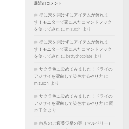
最近のコメント
壁に穴を開けずにアイテムが飾れま
す！モニターで家に来たコマンドフック
を使ってみた
に
mizucchi
より
壁に穴を開けずにアイテムが飾れま
す！モニターで家に来たコマンドフック
を使ってみた
に
bettychocolate
より
サクラ色に染めてみました！ドライの
アジサイを漂白して染色するやり方
に
mizucchi
より
サクラ色に染めてみました！ドライの
アジサイを漂白して染色するやり方
に
岡
本千文
より
散歩のご褒美♡桑の実（マルベリー）