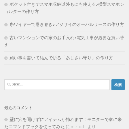
ポケット付きでスマホ収納以外もにも使える♪横型スマホシ
ョルダーの作り方
糸ワイヤーで巻き巻き♪アジサイのオーバルリースの作り方
古いマンションでの家のお手入れ♪電気工事が必要な買い替
え
願い事を書いて結んで祈る「あじさい守り」の作り方
検
索:
最近のコメント
壁に穴を開けずにアイテムが飾れます！モニターで家に来
たコマンドフックを使ってみた
に
mizucchi
より