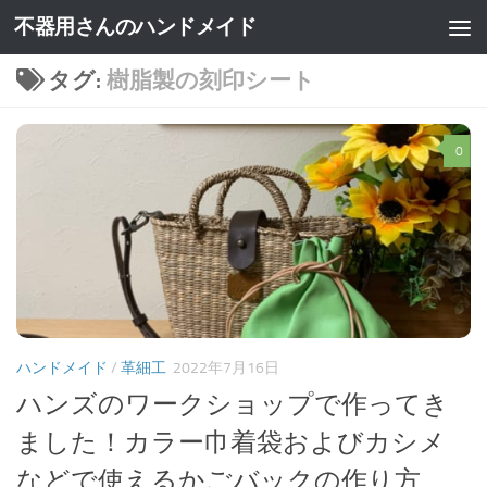
不器用さんのハンドメイド
タグ:
樹脂製の刻印シート
0
ハンドメイド
/
革細工
2022年7月16日
ハンズのワークショップで作ってき
ました！カラー巾着袋およびカシメ
などで使えるかごバックの作り方