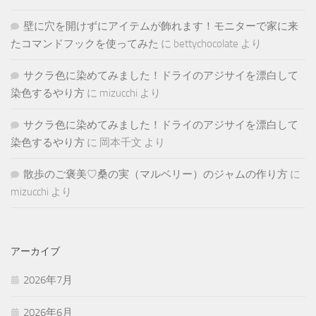
壁に穴を開けずにアイテムが飾れます！モニターで家に来
たコマンドフックを使ってみた
に
bettychocolate
より
サクラ色に染めてみました！ドライのアジサイを漂白して
染色するやり方
に
mizucchi
より
サクラ色に染めてみました！ドライのアジサイを漂白して
染色するやり方
に
岡本千文
より
散歩のご褒美♡桑の実（マルベリー）のジャムの作り方
に
mizucchi
より
アーカイブ
2026年7月
2026年6月