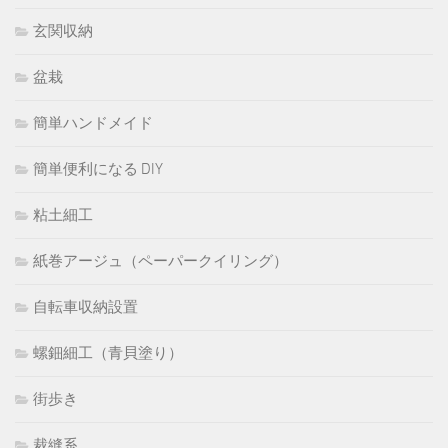
玄関収納
盆栽
簡単ハンドメイド
簡単便利になる DIY
粘土細工
紙巻アージュ（ペーパークイリング）
自転車収納設置
螺鈿細工（青貝塗り）
街歩き
裁縫系