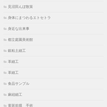
見沼田んぼ散策
身体にまつわるエトセトラ
身近な出来事
都立庭園美術館
銀粘土細工
革細工
革細工
食品サンプル
麻紐細工
黄斑前膜 手術