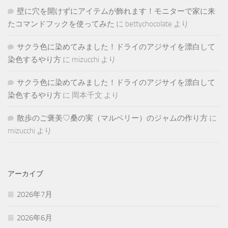
壁に穴を開けずにアイテムが飾れます！モニターで家に来
たコマンドフックを使ってみた
に
bettychocolate
より
サクラ色に染めてみました！ドライのアジサイを漂白して
染色するやり方
に
mizucchi
より
サクラ色に染めてみました！ドライのアジサイを漂白して
染色するやり方
に
岡本千文
より
散歩のご褒美♡桑の実（マルベリー）のジャムの作り方
に
mizucchi
より
アーカイブ
2026年7月
2026年6月