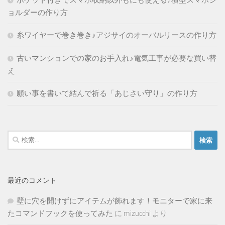
ポケット付きでスマホ収納以外もにも使える♪横型スマホシ
ョルダーの作り方
糸ワイヤーで巻き巻き♪アジサイのオーバルリースの作り方
古いマンションでの家のお手入れ♪電気工事が必要な買い替
え
願い事を書いて結んで祈る「あじさい守り」の作り方
検
索:
最近のコメント
壁に穴を開けずにアイテムが飾れます！モニターで家に来
たコマンドフックを使ってみた
に
mizucchi
より