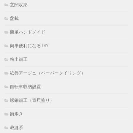
玄関収納
盆栽
簡単ハンドメイド
簡単便利になる DIY
粘土細工
紙巻アージュ（ペーパークイリング）
自転車収納設置
螺鈿細工（青貝塗り）
街歩き
裁縫系