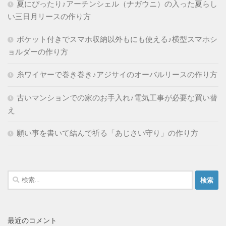
夏にぴったり♪アーチンシェル（ナガウニ）の入った夏らし
い三日月リースの作り方
ポケット付きでスマホ収納以外もにも使える♪横型スマホシ
ョルダーの作り方
糸ワイヤーで巻き巻き♪アジサイのオーバルリースの作り方
古いマンションでの家のお手入れ♪電気工事が必要な買い替
え
願い事を書いて結んで祈る「あじさい守り」の作り方
検
索:
最近のコメント