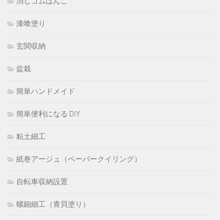
消しゴムはんこ
漆喰塗り
玄関収納
盆栽
簡単ハンドメイド
簡単便利になる DIY
粘土細工
紙巻アージュ（ペーパークイリング）
自転車収納設置
螺鈿細工（青貝塗り）