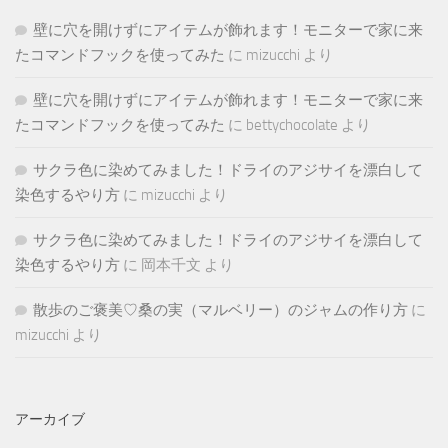
壁に穴を開けずにアイテムが飾れます！モニターで家に来
たコマンドフックを使ってみた
に
mizucchi
より
壁に穴を開けずにアイテムが飾れます！モニターで家に来
たコマンドフックを使ってみた
に
bettychocolate
より
サクラ色に染めてみました！ドライのアジサイを漂白して
染色するやり方
に
mizucchi
より
サクラ色に染めてみました！ドライのアジサイを漂白して
染色するやり方
に
岡本千文
より
散歩のご褒美♡桑の実（マルベリー）のジャムの作り方
に
mizucchi
より
アーカイブ