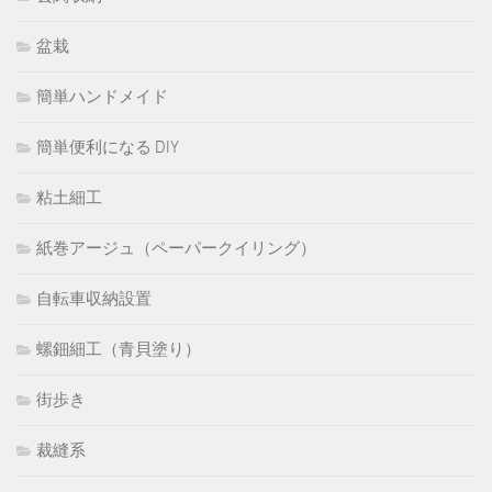
盆栽
簡単ハンドメイド
簡単便利になる DIY
粘土細工
紙巻アージュ（ペーパークイリング）
自転車収納設置
螺鈿細工（青貝塗り）
街歩き
裁縫系