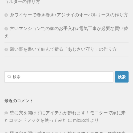
ョルダーの作り方
糸ワイヤーで巻き巻き♪アジサイのオーバルリースの作り方
古いマンションでの家のお手入れ♪電気工事が必要な買い替
え
願い事を書いて結んで祈る「あじさい守り」の作り方
検
索:
最近のコメント
壁に穴を開けずにアイテムが飾れます！モニターで家に来
たコマンドフックを使ってみた
に
mizucchi
より