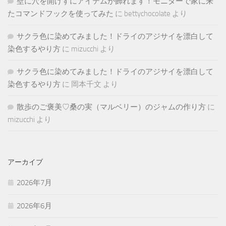
壁に穴を開けずにアイテムが飾れます！モニターで家に来
たコマンドフックを使ってみた
に
bettychocolate
より
サクラ色に染めてみました！ドライのアジサイを漂白して
染色するやり方
に
mizucchi
より
サクラ色に染めてみました！ドライのアジサイを漂白して
染色するやり方
に
岡本千文
より
散歩のご褒美♡桑の実（マルベリー）のジャムの作り方
に
mizucchi
より
アーカイブ
2026年7月
2026年6月