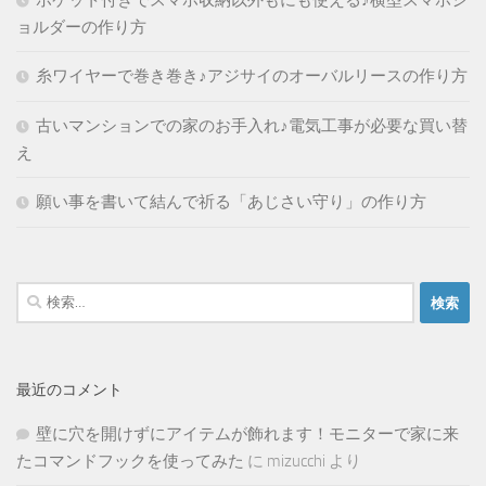
ポケット付きでスマホ収納以外もにも使える♪横型スマホシ
ョルダーの作り方
糸ワイヤーで巻き巻き♪アジサイのオーバルリースの作り方
古いマンションでの家のお手入れ♪電気工事が必要な買い替
え
願い事を書いて結んで祈る「あじさい守り」の作り方
検
索:
最近のコメント
壁に穴を開けずにアイテムが飾れます！モニターで家に来
たコマンドフックを使ってみた
に
mizucchi
より