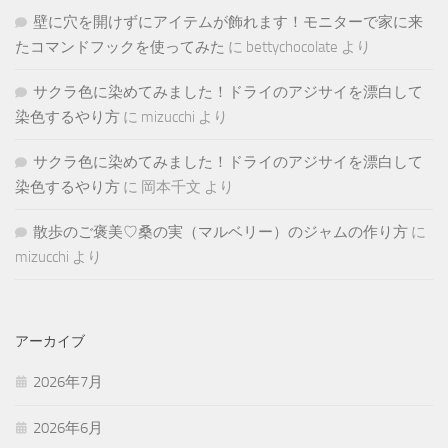
壁に穴を開けずにアイテムが飾れます！モニターで家に来
たコマンドフックを使ってみた
に
bettychocolate
より
サクラ色に染めてみました！ドライのアジサイを漂白して
染色するやり方
に
mizucchi
より
サクラ色に染めてみました！ドライのアジサイを漂白して
染色するやり方
に
岡本千文
より
散歩のご褒美♡桑の実（マルベリー）のジャムの作り方
に
mizucchi
より
アーカイブ
2026年7月
2026年6月