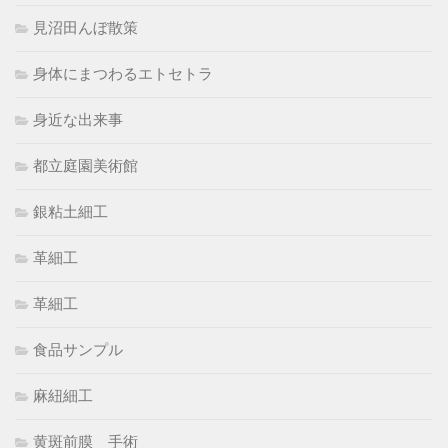
見沼田んぼ散策
身体にまつわるエトセトラ
身近な出来事
都立庭園美術館
銀粘土細工
革細工
革細工
食品サンプル
麻紐細工
黄斑前膜 手術