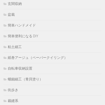
玄関収納
盆栽
簡単ハンドメイド
簡単便利になる DIY
粘土細工
紙巻アージュ（ペーパークイリング）
自転車収納設置
螺鈿細工（青貝塗り）
街歩き
裁縫系