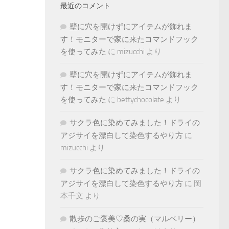
最近のコメント
壁に穴を開けずにアイテムが飾れま
す！モニターで家に来たコマンドフック
を使ってみた
に
mizucchi
より
壁に穴を開けずにアイテムが飾れま
す！モニターで家に来たコマンドフック
を使ってみた
に
bettychocolate
より
サクラ色に染めてみました！ドライの
アジサイを漂白して染色するやり方
に
mizucchi
より
サクラ色に染めてみました！ドライの
アジサイを漂白して染色するやり方
に
岡
本千文
より
散歩のご褒美♡桑の実（マルベリー）