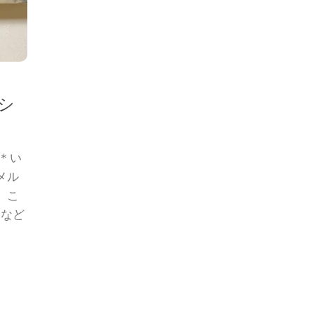
シ
＊い
メル
。こ
メなど