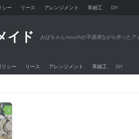
リシー
リース
アレンジメント
革細工
DIY
メイド
おばちゃんmizucchiが不器用ながら作った
ポリシー
リース
アレンジメント
革細工
DIY
0