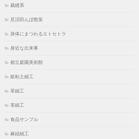
裁縫系
見沼田んぼ散策
身体にまつわるエトセトラ
身近な出来事
都立庭園美術館
銀粘土細工
革細工
革細工
食品サンプル
麻紐細工