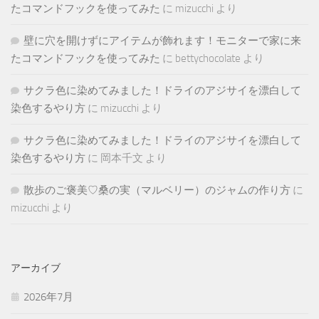
たコマンドフックを使ってみた
に
mizucchi
より
壁に穴を開けずにアイテムが飾れます！モニターで家に来
たコマンドフックを使ってみた
に
bettychocolate
より
サクラ色に染めてみました！ドライのアジサイを漂白して
染色するやり方
に
mizucchi
より
サクラ色に染めてみました！ドライのアジサイを漂白して
染色するやり方
に
岡本千文
より
散歩のご褒美♡桑の実（マルベリー）のジャムの作り方
に
mizucchi
より
アーカイブ
2026年7月