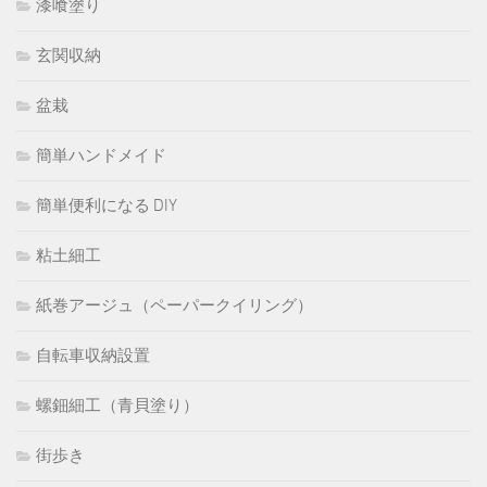
漆喰塗り
玄関収納
盆栽
簡単ハンドメイド
簡単便利になる DIY
粘土細工
紙巻アージュ（ペーパークイリング）
自転車収納設置
螺鈿細工（青貝塗り）
街歩き