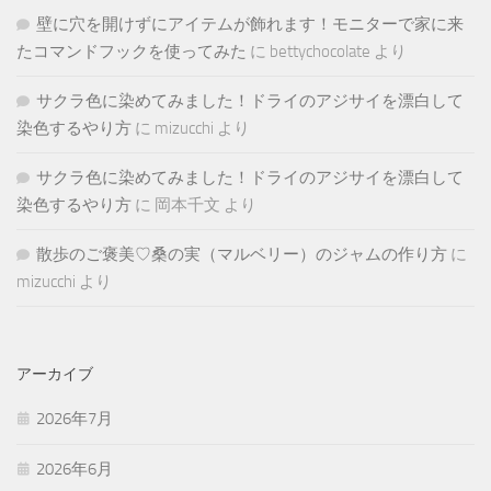
壁に穴を開けずにアイテムが飾れます！モニターで家に来
たコマンドフックを使ってみた
に
bettychocolate
より
サクラ色に染めてみました！ドライのアジサイを漂白して
染色するやり方
に
mizucchi
より
サクラ色に染めてみました！ドライのアジサイを漂白して
染色するやり方
に
岡本千文
より
散歩のご褒美♡桑の実（マルベリー）のジャムの作り方
に
mizucchi
より
アーカイブ
2026年7月
2026年6月