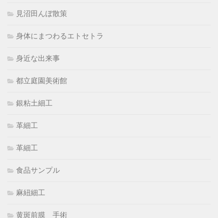
見沼田んぼ散策
身体にまつわるエトセトラ
身近な出来事
都立庭園美術館
銀粘土細工
革細工
革細工
食品サンプル
麻紐細工
黄斑前膜 手術