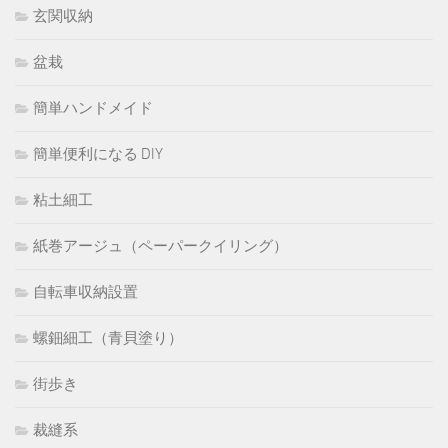
玄関収納
盆栽
簡単ハンドメイド
簡単便利になる DIY
粘土細工
紙巻アージュ（ペーパークイリング）
自転車収納設置
螺鈿細工（青貝塗り）
街歩き
裁縫系