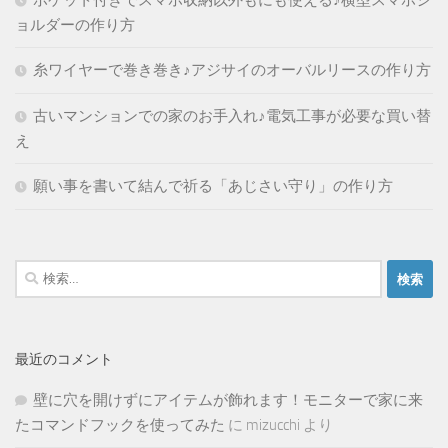
ポケット付きでスマホ収納以外もにも使える♪横型スマホシ
ョルダーの作り方
糸ワイヤーで巻き巻き♪アジサイのオーバルリースの作り方
古いマンションでの家のお手入れ♪電気工事が必要な買い替
え
願い事を書いて結んで祈る「あじさい守り」の作り方
検
索:
最近のコメント
壁に穴を開けずにアイテムが飾れます！モニターで家に来
たコマンドフックを使ってみた
に
mizucchi
より