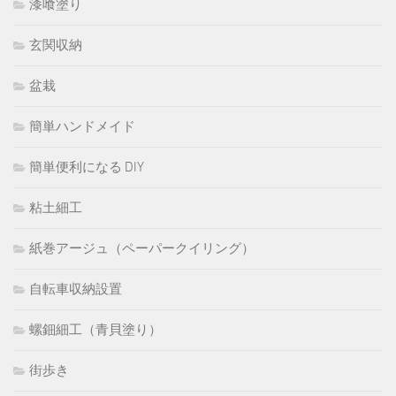
漆喰塗り
玄関収納
盆栽
簡単ハンドメイド
簡単便利になる DIY
粘土細工
紙巻アージュ（ペーパークイリング）
自転車収納設置
螺鈿細工（青貝塗り）
街歩き