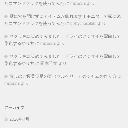
たコマンドフックを使ってみた
に
mizucchi
より
壁に穴を開けずにアイテムが飾れます！モニターで家に来
たコマンドフックを使ってみた
に
bettychocolate
より
サクラ色に染めてみました！ドライのアジサイを漂白して
染色するやり方
に
mizucchi
より
サクラ色に染めてみました！ドライのアジサイを漂白して
染色するやり方
に
岡本千文
より
散歩のご褒美♡桑の実（マルベリー）のジャムの作り方
に
mizucchi
より
アーカイブ
2026年7月