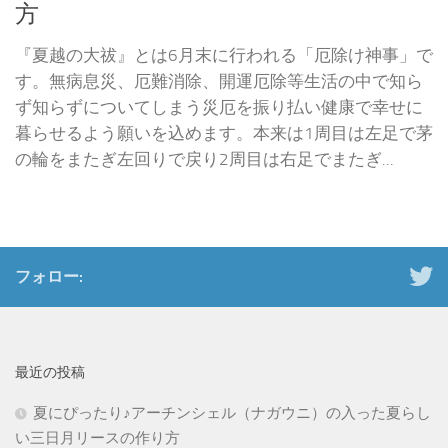
方
『夏越の大祓』とは6月末に行われる「厄除け神事」で
す。無病息災、厄難消除、開運厄除等生活の中で知ら
ず知らずについてしまう災厄を振り払い健康で幸せに
暮らせるよう願いを込めます。本来は1周目は左足で茅
の輪をまたぎ左回りで戻り2周目は右足でまたぎ...
フォロー:
最近の投稿
夏にぴったり♪アーチンシェル（ナガウニ）の入った夏らし
い三日月リースの作り方