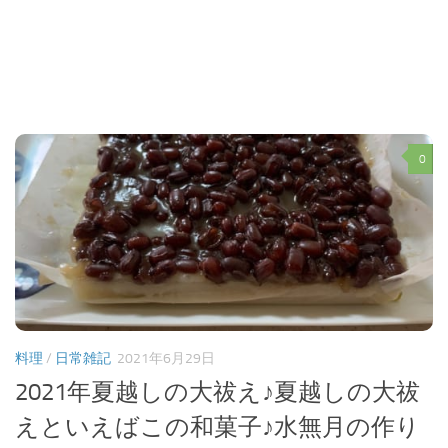
0
料理
/
日常雑記
2021年6月29日
2021年夏越しの大祓え♪夏越しの大祓
えといえばこの和菓子♪水無月の作り