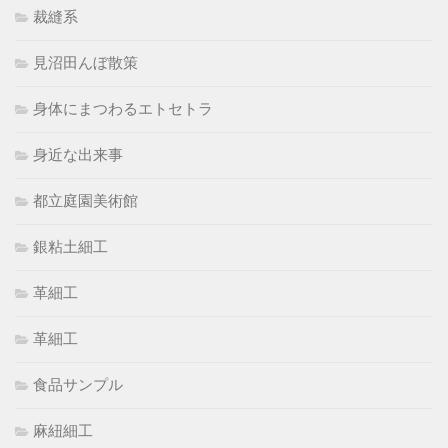
裁縫系
見沼田んぼ散策
身体にまつわるエトセトラ
身近な出来事
都立庭園美術館
銀粘土細工
革細工
革細工
食品サンプル
麻紐細工