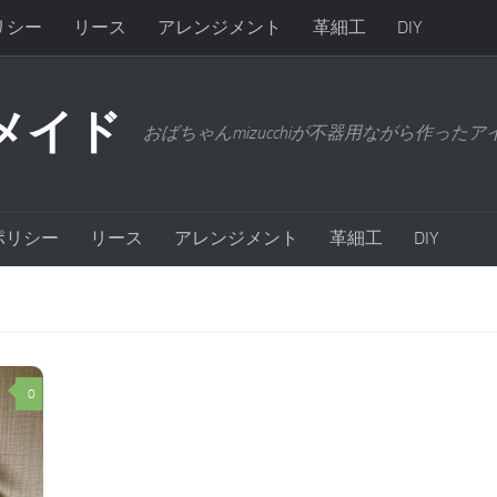
リシー
リース
アレンジメント
革細工
DIY
メイド
おばちゃんmizucchiが不器用ながら作った
ポリシー
リース
アレンジメント
革細工
DIY
0