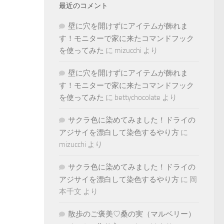
最近のコメント
壁に穴を開けずにアイテムが飾れま
す！モニターで家に来たコマンドフック
を使ってみた
に
mizucchi
より
壁に穴を開けずにアイテムが飾れま
す！モニターで家に来たコマンドフック
を使ってみた
に
bettychocolate
より
サクラ色に染めてみました！ドライの
アジサイを漂白して染色するやり方
に
mizucchi
より
サクラ色に染めてみました！ドライの
アジサイを漂白して染色するやり方
に
岡
本千文
より
散歩のご褒美♡桑の実（マルベリー）