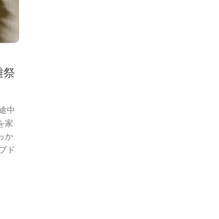
雛祭
途中
を家
っか
ブド