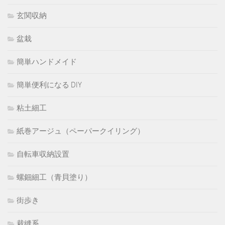
玄関収納
盆栽
簡単ハンドメイド
簡単便利になる DIY
粘土細工
紙巻アージュ（ペーパークイリング）
自転車収納設置
螺鈿細工（青貝塗り）
街歩き
裁縫系