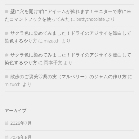
壁に穴を開けずにアイテムが飾れます！モニターで家に来
たコマンドフックを使ってみた
に
bettychocolate
より
サクラ色に染めてみました！ドライのアジサイを漂白して
染色するやり方
に
mizucchi
より
サクラ色に染めてみました！ドライのアジサイを漂白して
染色するやり方
に
岡本千文
より
散歩のご褒美♡桑の実（マルベリー）のジャムの作り方
に
mizucchi
より
アーカイブ
2026年7月
2026年6月