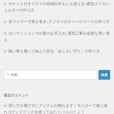
ポケット付きでスマホ収納以外もにも使える♪横型スマホシ
ョルダーの作り方
糸ワイヤーで巻き巻き♪アジサイのオーバルリースの作り方
古いマンションでの家のお手入れ♪電気工事が必要な買い替
え
願い事を書いて結んで祈る「あじさい守り」の作り方
検
索:
最近のコメント
壁に穴を開けずにアイテムが飾れます！モニターで家に来
たコマンドフックを使ってみた
に
mizucchi
より