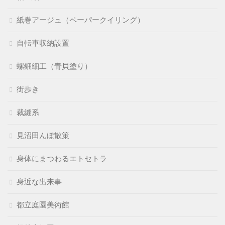
紙巻アージュ（ペーパークイリング）
自転車収納設置
螺鈿細工（青貝塗り）
街歩き
裁縫系
見沼田んぼ散策
身体にまつわるエトセトラ
身近な出来事
都立庭園美術館