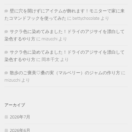
壁に穴を開けずにアイテムが飾れます！モニターで家に来
たコマンドフックを使ってみた
に
bettychocolate
より
サクラ色に染めてみました！ドライのアジサイを漂白して
染色するやり方
に
mizucchi
より
サクラ色に染めてみました！ドライのアジサイを漂白して
染色するやり方
に
岡本千文
より
散歩のご褒美♡桑の実（マルベリー）のジャムの作り方
に
mizucchi
より
アーカイブ
2026年7月
2026年6月