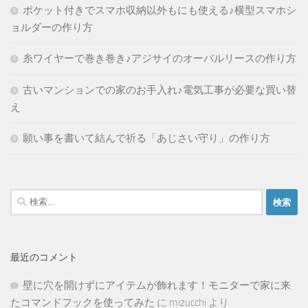
ポケット付きでスマホ収納以外もにも使える♪横型スマホシ
ョルダーの作り方
糸ワイヤーで巻き巻き♪アジサイのオーバルリースの作り方
古いマンションでの家のお手入れ♪電気工事が必要な買い替
え
願い事を書いて結んで祈る「あじさい守り」の作り方
検
索:
最近のコメント
壁に穴を開けずにアイテムが飾れます！モニターで家に来
たコマンドフックを使ってみた
に
mizucchi
より