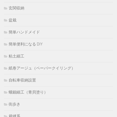
玄関収納
盆栽
簡単ハンドメイド
簡単便利になる DIY
粘土細工
紙巻アージュ（ペーパークイリング）
自転車収納設置
螺鈿細工（青貝塗り）
街歩き
裁縫系