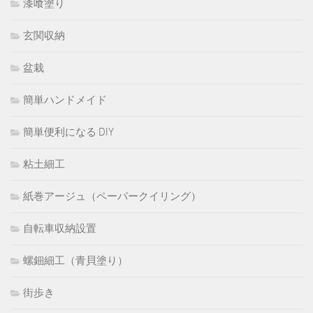
漆喰塗り
玄関収納
盆栽
簡単ハンドメイド
簡単便利になる DIY
粘土細工
紙巻アージュ（ペーパークイリング）
自転車収納設置
螺鈿細工（青貝塗り）
街歩き