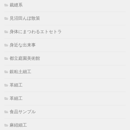
裁縫系
見沼田んぼ散策
身体にまつわるエトセトラ
身近な出来事
都立庭園美術館
銀粘土細工
革細工
革細工
食品サンプル
麻紐細工