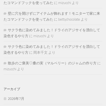
たコマンドフックを使ってみた
に
mizucchi
より
壁に穴を開けずにアイテムが飾れます！モニターで家に来
たコマンドフックを使ってみた
に
bettychocolate
より
サクラ色に染めてみました！ドライのアジサイを漂白して
染色するやり方
に
mizucchi
より
サクラ色に染めてみました！ドライのアジサイを漂白して
染色するやり方
に
岡本千文
より
散歩のご褒美♡桑の実（マルベリー）のジャムの作り方
に
mizucchi
より
アーカイブ
2026年7月