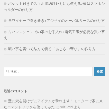
ポケット付きでスマホ収納以外もにも使える♪横型スマホシ
ョルダーの作り方
糸ワイヤーで巻き巻き♪アジサイのオーバルリースの作り方
古いマンションでの家のお手入れ♪電気工事が必要な買い替
え
願い事を書いて結んで祈る「あじさい守り」の作り方
検
索:
最近のコメント
壁に穴を開けずにアイテムが飾れます！モニターで家に来
たコマンドフックを使ってみた
に
mizucchi
より