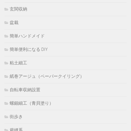
玄関収納
盆栽
簡単ハンドメイド
簡単便利になる DIY
粘土細工
紙巻アージュ（ペーパークイリング）
自転車収納設置
螺鈿細工（青貝塗り）
街歩き
裁縫系