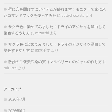
壁に穴を開けずにアイテムが飾れます！モニターで家に来
たコマンドフックを使ってみた
に
bettychocolate
より
サクラ色に染めてみました！ドライのアジサイを漂白して
染色するやり方
に
mizucchi
より
サクラ色に染めてみました！ドライのアジサイを漂白して
染色するやり方
に
岡本千文
より
散歩のご褒美♡桑の実（マルベリー）のジャムの作り方
に
mizucchi
より
アーカイブ
2026年7月
2026年6月