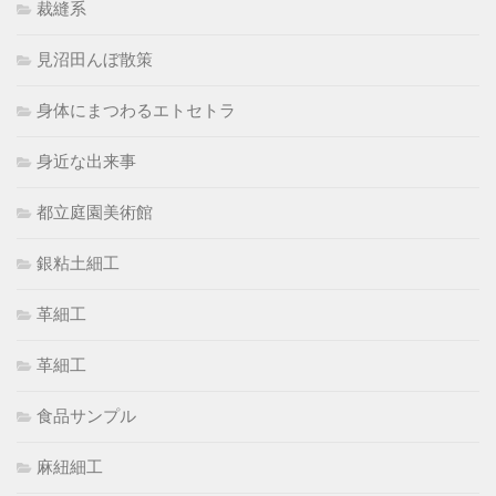
裁縫系
見沼田んぼ散策
身体にまつわるエトセトラ
身近な出来事
都立庭園美術館
銀粘土細工
革細工
革細工
食品サンプル
麻紐細工