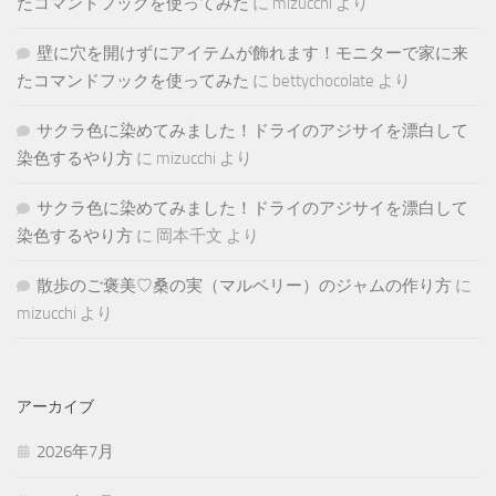
たコマンドフックを使ってみた
に
mizucchi
より
壁に穴を開けずにアイテムが飾れます！モニターで家に来
たコマンドフックを使ってみた
に
bettychocolate
より
サクラ色に染めてみました！ドライのアジサイを漂白して
染色するやり方
に
mizucchi
より
サクラ色に染めてみました！ドライのアジサイを漂白して
染色するやり方
に
岡本千文
より
散歩のご褒美♡桑の実（マルベリー）のジャムの作り方
に
mizucchi
より
アーカイブ
2026年7月