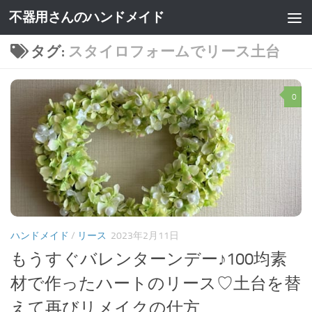
不器用さんのハンドメイド
タグ:
スタイロフォームでリース土台
0
ハンドメイド
/
リース
2023年2月11日
もうすぐバレンターンデー♪100均素
材で作ったハートのリース♡土台を替
えて再びリメイクの仕方