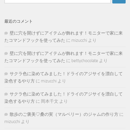
索:
最近のコメント
壁に穴を開けずにアイテムが飾れます！モニターで家に来
たコマンドフックを使ってみた
に
mizucchi
より
壁に穴を開けずにアイテムが飾れます！モニターで家に来
たコマンドフックを使ってみた
に
bettychocolate
より
サクラ色に染めてみました！ドライのアジサイを漂白して
染色するやり方
に
mizucchi
より
サクラ色に染めてみました！ドライのアジサイを漂白して
染色するやり方
に
岡本千文
より
散歩のご褒美♡桑の実（マルベリー）のジャムの作り方
に
mizucchi
より