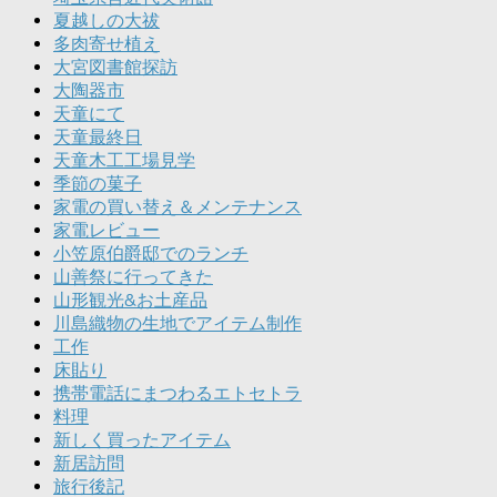
夏越しの大祓
多肉寄せ植え
大宮図書館探訪
大陶器市
天童にて
天童最終日
天童木工工場見学
季節の菓子
家電の買い替え＆メンテナンス
家電レビュー
小笠原伯爵邸でのランチ
山善祭に行ってきた
山形観光&お土産品
川島織物の生地でアイテム制作
工作
床貼り
携帯電話にまつわるエトセトラ
料理
新しく買ったアイテム
新居訪問
旅行後記