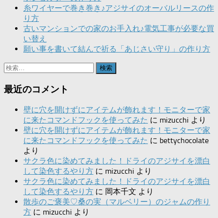
糸ワイヤーで巻き巻き♪アジサイのオーバルリースの作
り方
古いマンションでの家のお手入れ♪電気工事が必要な買
い替え
願い事を書いて結んで祈る「あじさい守り」の作り方
検
索:
最近のコメント
壁に穴を開けずにアイテムが飾れます！モニターで家
に来たコマンドフックを使ってみた
に
mizucchi
より
壁に穴を開けずにアイテムが飾れます！モニターで家
に来たコマンドフックを使ってみた
に
bettychocolate
より
サクラ色に染めてみました！ドライのアジサイを漂白
して染色するやり方
に
mizucchi
より
サクラ色に染めてみました！ドライのアジサイを漂白
して染色するやり方
に
岡本千文
より
散歩のご褒美♡桑の実（マルベリー）のジャムの作り
方
に
mizucchi
より