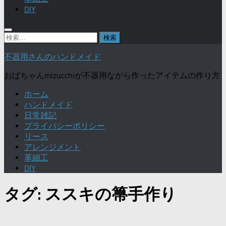
DIY
検
索:
不器用さんのハンドメイド
おばちゃんmizucchiが不器用ながら作ったアイテムの作り方
ホーム
ハンドメイド
日常雑記
プライバシーポリシー
リース
アレンジメント
革細工
DIY
タグ:
ススキの箒手作り