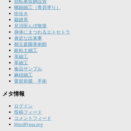
自転車収納設置
螺鈿細工（青貝塗り）
街歩き
裁縫系
見沼田んぼ散策
身体にまつわるエトセトラ
身近な出来事
都立庭園美術館
銀粘土細工
革細工
革細工
食品サンプル
麻紐細工
黄斑前膜 手術
メタ情報
ログイン
投稿フィード
コメントフィード
WordPress.org