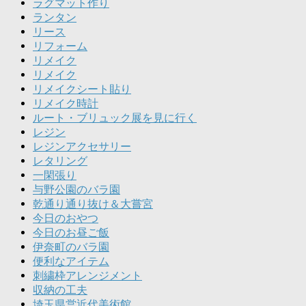
ラグマット作り
ランタン
リース
リフォーム
リメイク
リメイク
リメイクシート貼り
リメイク時計
ルート・ブリュック展を見に行く
レジン
レジンアクセサリー
レタリング
一閑張り
与野公園のバラ園
乾通り通り抜け＆大嘗宮
今日のおやつ
今日のお昼ご飯
伊奈町のバラ園
便利なアイテム
刺繍枠アレンジメント
収納の工夫
埼玉県営近代美術館