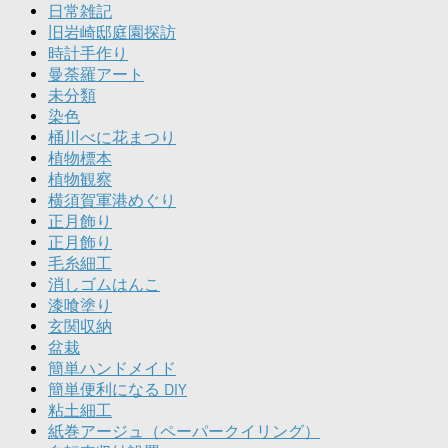
日常雑記
旧岩崎邸庭園探訪
時計手作り
曼荼羅アート
未分類
染色
桶川べに花まつり
植物標本
植物観察
横須賀軍港めぐり
正月飾り
正月飾り
毛糸細工
消しゴムはんこ
漆喰塗り
玄関収納
盆栽
簡単ハンドメイド
簡単便利になる DIY
粘土細工
紙巻アージュ（ペーパークイリング）