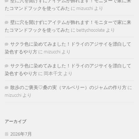
壁に穴を開けずにアイテムが飾れます！モニターで家に来
たコマンドフックを使ってみた
に
mizucchi
より
壁に穴を開けずにアイテムが飾れます！モニターで家に来
たコマンドフックを使ってみた
に
bettychocolate
より
サクラ色に染めてみました！ドライのアジサイを漂白して
染色するやり方
に
mizucchi
より
サクラ色に染めてみました！ドライのアジサイを漂白して
染色するやり方
に
岡本千文
より
散歩のご褒美♡桑の実（マルベリー）のジャムの作り方
に
mizucchi
より
アーカイブ
2026年7月