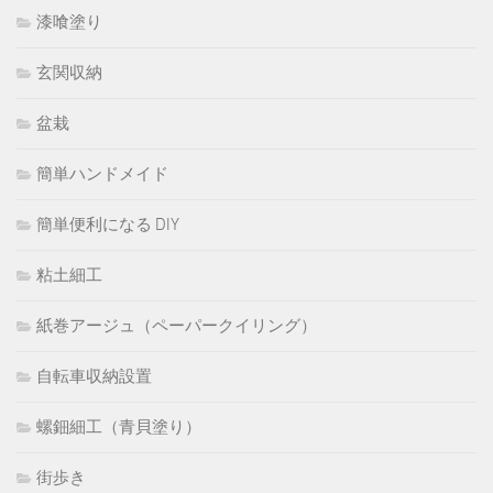
漆喰塗り
玄関収納
盆栽
簡単ハンドメイド
簡単便利になる DIY
粘土細工
紙巻アージュ（ペーパークイリング）
自転車収納設置
螺鈿細工（青貝塗り）
街歩き