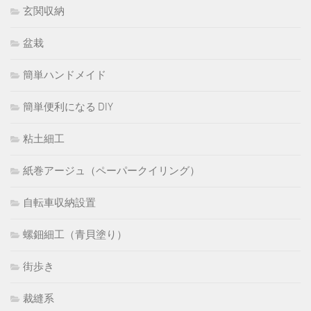
玄関収納
盆栽
簡単ハンドメイド
簡単便利になる DIY
粘土細工
紙巻アージュ（ペーパークイリング）
自転車収納設置
螺鈿細工（青貝塗り）
街歩き
裁縫系