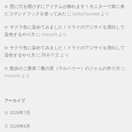
壁に穴を開けずにアイテムが飾れます！モニターで家に来
たコマンドフックを使ってみた
に
bettychocolate
より
サクラ色に染めてみました！ドライのアジサイを漂白して
染色するやり方
に
mizucchi
より
サクラ色に染めてみました！ドライのアジサイを漂白して
染色するやり方
に
岡本千文
より
散歩のご褒美♡桑の実（マルベリー）のジャムの作り方
に
mizucchi
より
アーカイブ
2026年7月
2026年6月