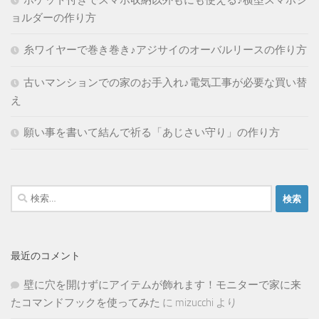
ポケット付きでスマホ収納以外もにも使える♪横型スマホシ
ョルダーの作り方
糸ワイヤーで巻き巻き♪アジサイのオーバルリースの作り方
古いマンションでの家のお手入れ♪電気工事が必要な買い替
え
願い事を書いて結んで祈る「あじさい守り」の作り方
検
索:
最近のコメント
壁に穴を開けずにアイテムが飾れます！モニターで家に来
たコマンドフックを使ってみた
に
mizucchi
より