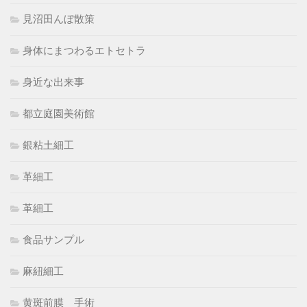
見沼田んぼ散策
身体にまつわるエトセトラ
身近な出来事
都立庭園美術館
銀粘土細工
革細工
革細工
食品サンプル
麻紐細工
黄斑前膜 手術