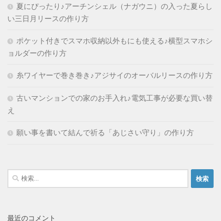
夏にぴったり♪アーチンシェル（ナガウニ）の入った夏らし
い三日月リースの作り方
ポケット付きでスマホ収納以外もにも使える♪横型スマホシ
ョルダーの作り方
糸ワイヤーで巻き巻き♪アジサイのオーバルリースの作り方
古いマンションでの家のお手入れ♪電気工事が必要な買い替
え
願い事を書いて結んで祈る「あじさい守り」の作り方
検
索:
最近のコメント