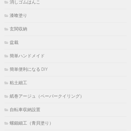
消しゴムはんこ
漆喰塗り
玄関収納
盆栽
簡単ハンドメイド
簡単便利になる DIY
粘土細工
紙巻アージュ（ペーパークイリング）
自転車収納設置
螺鈿細工（青貝塗り）