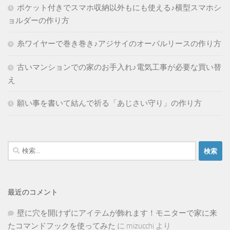
ポケット付きでスマホ収納以外もにも使える♪横型スマホシ
ョルダーの作り方
糸ワイヤーで巻き巻き♪アジサイのオーバルリースの作り方
古いマンションでの家のお手入れ♪電気工事が必要な買い替
え
願い事を書いて結んで祈る「あじさい守り」の作り方
検
索:
最近のコメント
壁に穴を開けずにアイテムが飾れます！モニターで家に来
たコマンドフックを使ってみた
に
mizucchi
より