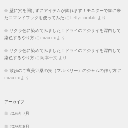
壁に穴を開けずにアイテムが飾れます！モニターで家に来
たコマンドフックを使ってみた
に
bettychocolate
より
サクラ色に染めてみました！ドライのアジサイを漂白して
染色するやり方
に
mizucchi
より
サクラ色に染めてみました！ドライのアジサイを漂白して
染色するやり方
に
岡本千文
より
散歩のご褒美♡桑の実（マルベリー）のジャムの作り方
に
mizucchi
より
アーカイブ
2026年7月
2026年6月