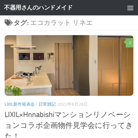
不器用さんのハンドメイド
タグ:
エコカラット リネエ
0
LIXIL新作発表会
/
日常雑記
2022年6月26日
LIXIL×Hnnabishiマンションリノベーシ
ョンコラボ企画物件見学会に行ってき
た！