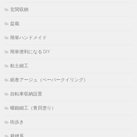
玄関収納
盆栽
簡単ハンドメイド
簡単便利になる DIY
粘土細工
紙巻アージュ（ペーパークイリング）
自転車収納設置
螺鈿細工（青貝塗り）
街歩き
裁縫系