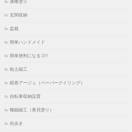
漆喰塗り
玄関収納
盆栽
簡単ハンドメイド
簡単便利になる DIY
粘土細工
紙巻アージュ（ペーパークイリング）
自転車収納設置
螺鈿細工（青貝塗り）
街歩き