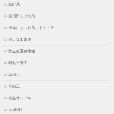
裁縫系
見沼田んぼ散策
身体にまつわるエトセトラ
身近な出来事
都立庭園美術館
銀粘土細工
革細工
革細工
食品サンプル
麻紐細工