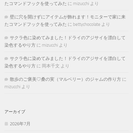
たコマンドフックを使ってみた
に
mizucchi
より
壁に穴を開けずにアイテムが飾れます！モニターで家に来
たコマンドフックを使ってみた
に
bettychocolate
より
サクラ色に染めてみました！ドライのアジサイを漂白して
染色するやり方
に
mizucchi
より
サクラ色に染めてみました！ドライのアジサイを漂白して
染色するやり方
に
岡本千文
より
散歩のご褒美♡桑の実（マルベリー）のジャムの作り方
に
mizucchi
より
アーカイブ
2026年7月