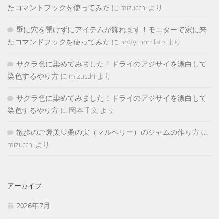
たコマンドフックを使ってみた
に
mizucchi
より
壁に穴を開けずにアイテムが飾れます！モニターで家に来
たコマンドフックを使ってみた
に
bettychocolate
より
サクラ色に染めてみました！ドライのアジサイを漂白して
染色するやり方
に
mizucchi
より
サクラ色に染めてみました！ドライのアジサイを漂白して
染色するやり方
に
岡本千文
より
散歩のご褒美♡桑の実（マルベリー）のジャムの作り方
に
mizucchi
より
アーカイブ
2026年7月