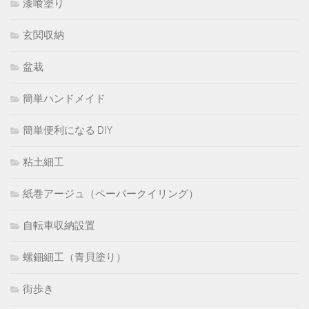
漆喰塗り
玄関収納
盆栽
簡単ハンドメイド
簡単便利になる DIY
粘土細工
紙巻アージュ（ペーパークイリング）
自転車収納設置
螺鈿細工（青貝塗り）
街歩き