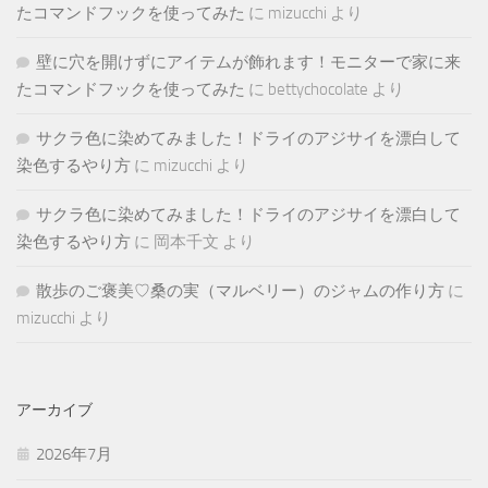
たコマンドフックを使ってみた
に
mizucchi
より
壁に穴を開けずにアイテムが飾れます！モニターで家に来
たコマンドフックを使ってみた
に
bettychocolate
より
サクラ色に染めてみました！ドライのアジサイを漂白して
染色するやり方
に
mizucchi
より
サクラ色に染めてみました！ドライのアジサイを漂白して
染色するやり方
に
岡本千文
より
散歩のご褒美♡桑の実（マルベリー）のジャムの作り方
に
mizucchi
より
アーカイブ
2026年7月