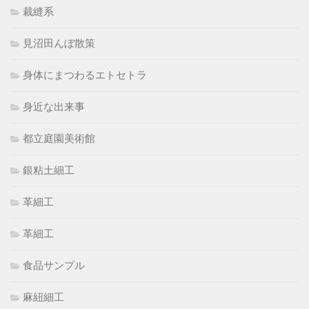
裁縫系
見沼田んぼ散策
身体にまつわるエトセトラ
身近な出来事
都立庭園美術館
銀粘土細工
革細工
革細工
食品サンプル
麻紐細工