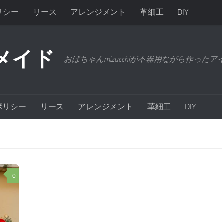
リシー
リース
アレンジメント
革細工
DIY
メイド
おばちゃんmizucchiが不器用ながら作った
ポリシー
リース
アレンジメント
革細工
DIY
0