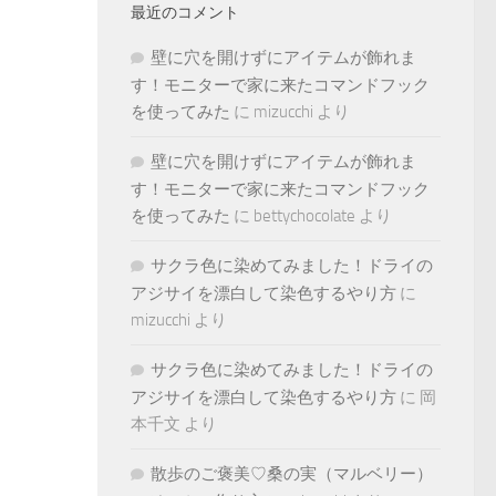
最近のコメント
壁に穴を開けずにアイテムが飾れま
す！モニターで家に来たコマンドフック
を使ってみた
に
mizucchi
より
壁に穴を開けずにアイテムが飾れま
す！モニターで家に来たコマンドフック
を使ってみた
に
bettychocolate
より
サクラ色に染めてみました！ドライの
アジサイを漂白して染色するやり方
に
mizucchi
より
サクラ色に染めてみました！ドライの
アジサイを漂白して染色するやり方
に
岡
本千文
より
散歩のご褒美♡桑の実（マルベリー）