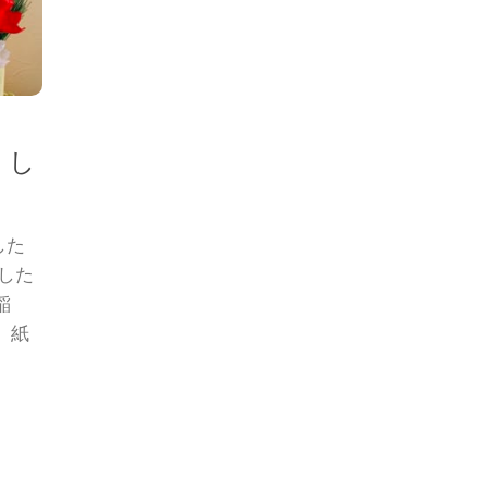
くし
した
入した
稲
、紙