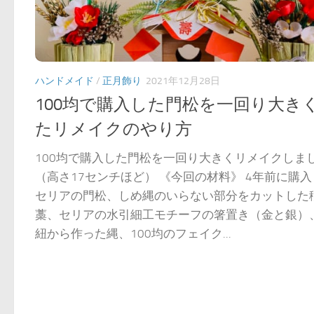
ハンドメイド
/
正月飾り
2021年12月28日
100均で購入した門松を一回り大き
たリメイクのやり方
100均で購入した門松を一回り大きくリメイクしま
（高さ17センチほど） 《今回の材料》 4年前に購
セリアの門松、しめ縄のいらない部分をカットした
藁、セリアの水引細工モチーフの箸置き（金と銀）
紐から作った縄、100均のフェイク...