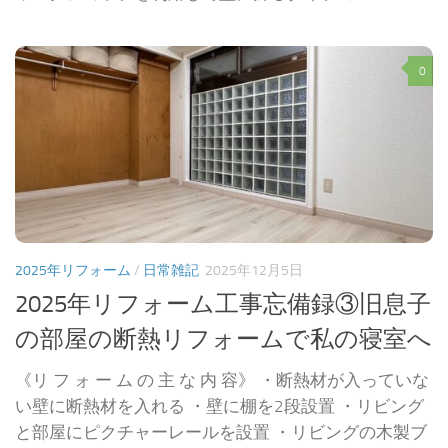
0
2025年リフォーム
/
日常雑記
2025年12月5日
2025年リフォーム工事忘備録③旧息子
の部屋の断熱リフォームで私の寝室へ
《リ フ ォ ー ム の 主 な 内 容》 ・断熱材が入っていな
い壁に断熱材を入れる ・壁に棚を2段設置 ・リビング
と部屋にピクチャーレールを設置 ・リビングの木製ブ