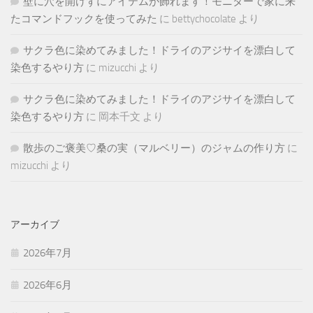
壁に穴を開けずにアイテムが飾れます！モニターで家に来
たコマンドフックを使ってみた
に
bettychocolate
より
サクラ色に染めてみました！ドライのアジサイを漂白して
染色するやり方
に
mizucchi
より
サクラ色に染めてみました！ドライのアジサイを漂白して
染色するやり方
に
岡本千文
より
散歩のご褒美♡桑の実（マルベリー）のジャムの作り方
に
mizucchi
より
アーカイブ
2026年7月
2026年6月