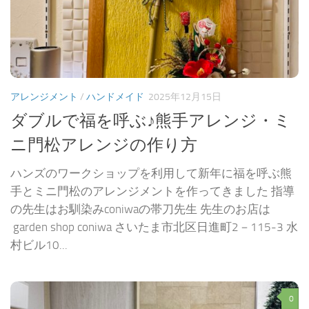
アレンジメント
/
ハンドメイド
2025年12月15日
ダブルで福を呼ぶ♪熊手アレンジ・ミ
ニ門松アレンジの作り方
ハンズのワークショップを利用して新年に福を呼ぶ熊
手とミニ門松のアレンジメントを作ってきました 指導
の先生はお馴染みconiwaの帯刀先生 先生のお店は
garden shop coniwa さいたま市北区日進町2－115-3 水
村ビル10...
0