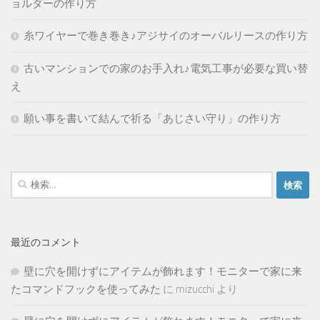
ョルダーの作り方
糸ワイヤーで巻き巻き♪アジサイのオーバルリースの作り方
古いマンションでの家のお手入れ♪電気工事が必要な買い替
え
願い事を書いて結んで祈る「あじさい守り」の作り方
検
索:
最近のコメント
壁に穴を開けずにアイテムが飾れます！モニターで家に来
たコマンドフックを使ってみた
に
mizucchi
より