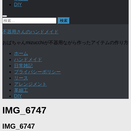
DIY
検
索:
不器用さんのハンドメイド
おばちゃんmizucchiが不器用ながら作ったアイテムの作り方
ホーム
ハンドメイド
日常雑記
プライバシーポリシー
リース
アレンジメント
革細工
DIY
IMG_6747
IMG_6747