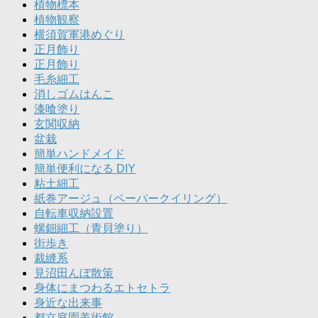
植物標本
植物観察
横須賀軍港めぐり
正月飾り
正月飾り
毛糸細工
消しゴムはんこ
漆喰塗り
玄関収納
盆栽
簡単ハンドメイド
簡単便利になる DIY
粘土細工
紙巻アージュ（ペーパークイリング）
自転車収納設置
螺鈿細工（青貝塗り）
街歩き
裁縫系
見沼田んぼ散策
身体にまつわるエトセトラ
身近な出来事
都立庭園美術館