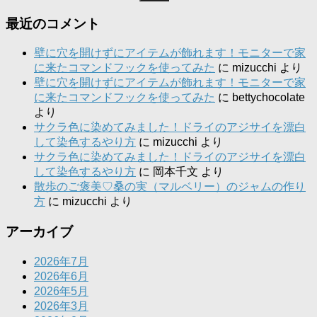
索:
最近のコメント
壁に穴を開けずにアイテムが飾れます！モニターで家
に来たコマンドフックを使ってみた
に
mizucchi
より
壁に穴を開けずにアイテムが飾れます！モニターで家
に来たコマンドフックを使ってみた
に
bettychocolate
より
サクラ色に染めてみました！ドライのアジサイを漂白
して染色するやり方
に
mizucchi
より
サクラ色に染めてみました！ドライのアジサイを漂白
して染色するやり方
に
岡本千文
より
散歩のご褒美♡桑の実（マルベリー）のジャムの作り
方
に
mizucchi
より
アーカイブ
2026年7月
2026年6月
2026年5月
2026年3月