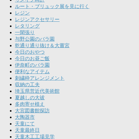
ルート・ブリュック展を見に行く
レジン
レジンアクセサリー
レタリング
一閑張り
与野公園のバラ園
乾通り通り抜け＆大嘗宮
今日のおやつ
今日のお昼ご飯
伊奈町のバラ園
便利なアイテム
刺繍枠アレンジメント
収納の工夫
埼玉県営近代美術館
夏越しの大祓
多肉寄せ植え
大宮図書館探訪
大陶器市
天童にて
天童最終日
天童木工工場見学