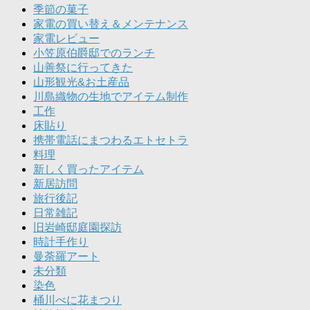
季節の菓子
家電の買い替え＆メンテナンス
家電レビュー
小笠原伯爵邸でのランチ
山善祭に行ってきた
山形観光&お土産品
川島織物の生地でアイテム制作
工作
床貼り
携帯電話にまつわるエトセトラ
料理
新しく買ったアイテム
新居訪問
旅行後記
日常雑記
旧岩崎邸庭園探訪
時計手作り
曼荼羅アート
未分類
染色
桶川べに花まつり