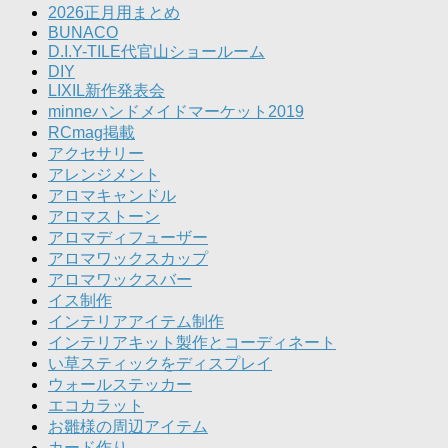
2026正月用まとめ
BUNACO
D.I.Y-TILE代官山ショールーム
DIY
LIXIL新作発表会
minneハンドメイドマーケット2019
RCmag掲載
アクセサリー
アレンジメント
アロマキャンドル
アロマストーン
アロマディフューザー
アロマワックスカップ
アロマワックスバー
イス制作
インテリアアイテム制作
インテリアキット製作とコーディネート
い草スティックをディスプレイ
ウォールステッカー
エコカラット
お雛様の周辺アイテム
カード作り