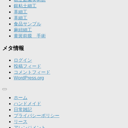
銀粘土細工
革細工
革細工
食品サンプル
麻紐細工
黄斑前膜 手術
メタ情報
ログイン
投稿フィード
コメントフィード
WordPress.org
ホーム
ハンドメイド
日常雑記
プライバシーポリシー
リース
アレンジメント