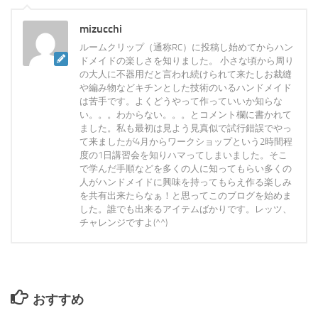
mizucchi
ルームクリップ（通称RC）に投稿し始めてからハン
ドメイドの楽しさを知りました。 小さな頃から周り
の大人に不器用だと言われ続けられて来たしお裁縫
や編み物などキチンとした技術のいるハンドメイド
は苦手です。よくどうやって作っていいか知らな
い。。。わからない。。。とコメント欄に書かれて
ました。私も最初は見よう見真似で試行錯誤でやっ
て来ましたが4月からワークショップという2時間程
度の1日講習会を知りハマってしまいました。そこ
で学んだ手順などを多くの人に知ってもらい多くの
人がハンドメイドに興味を持ってもらえ作る楽しみ
を共有出来たらなぁ！と思ってこのブログを始めま
した。誰でも出来るアイテムばかりです。レッツ、
チャレンジですよ(^^)
おすすめ