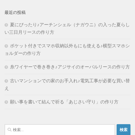
最近の投稿
夏にぴったり♪アーチンシェル（ナガウニ）の入った夏らし
い三日月リースの作り方
ポケット付きでスマホ収納以外もにも使える♪横型スマホシ
ョルダーの作り方
糸ワイヤーで巻き巻き♪アジサイのオーバルリースの作り方
古いマンションでの家のお手入れ♪電気工事が必要な買い替
え
願い事を書いて結んで祈る「あじさい守り」の作り方
検
索: