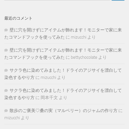
最近のコメント
壁に穴を開けずにアイテムが飾れます！モニターで家に来
たコマンドフックを使ってみた
に
mizucchi
より
壁に穴を開けずにアイテムが飾れます！モニターで家に来
たコマンドフックを使ってみた
に
bettychocolate
より
サクラ色に染めてみました！ドライのアジサイを漂白して
染色するやり方
に
mizucchi
より
サクラ色に染めてみました！ドライのアジサイを漂白して
染色するやり方
に
岡本千文
より
散歩のご褒美♡桑の実（マルベリー）のジャムの作り方
に
mizucchi
より