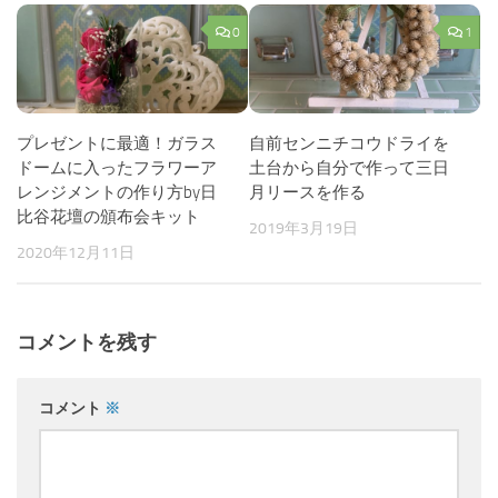
0
1
プレゼントに最適！ガラス
自前センニチコウドライを
ドームに入ったフラワーア
土台から自分で作って三日
レンジメントの作り方by日
月リースを作る
比谷花壇の頒布会キット
2019年3月19日
2020年12月11日
コメントを残す
コメント
※