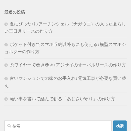
最近の投稿
夏にぴったり♪アーチンシェル（ナガウニ）の入った夏らし
い三日月リースの作り方
ポケット付きでスマホ収納以外もにも使える♪横型スマホシ
ョルダーの作り方
糸ワイヤーで巻き巻き♪アジサイのオーバルリースの作り方
古いマンションでの家のお手入れ♪電気工事が必要な買い替
え
願い事を書いて結んで祈る「あじさい守り」の作り方
検
索: