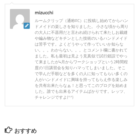
mizucchi
ルームクリップ（通称RC）に投稿し始めてからハン
ドメイドの楽しさを知りました。 小さな頃から周り
の大人に不器用だと言われ続けられて来たしお裁縫
や編み物などキチンとした技術のいるハンドメイド
は苦手です。よくどうやって作っていいか知らな
い。。。わからない。。。とコメント欄に書かれて
ました。私も最初は見よう見真似で試行錯誤でやっ
て来ましたが4月からワークショップという2時間程
度の1日講習会を知りハマってしまいました。そこ
で学んだ手順などを多くの人に知ってもらい多くの
人がハンドメイドに興味を持ってもらえ作る楽しみ
を共有出来たらなぁ！と思ってこのブログを始めま
した。誰でも出来るアイテムばかりです。レッツ、
チャレンジですよ(^^)
おすすめ