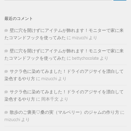
最近のコメント
壁に穴を開けずにアイテムが飾れます！モニターで家に来
たコマンドフックを使ってみた
に
mizucchi
より
壁に穴を開けずにアイテムが飾れます！モニターで家に来
たコマンドフックを使ってみた
に
bettychocolate
より
サクラ色に染めてみました！ドライのアジサイを漂白して
染色するやり方
に
mizucchi
より
サクラ色に染めてみました！ドライのアジサイを漂白して
染色するやり方
に
岡本千文
より
散歩のご褒美♡桑の実（マルベリー）のジャムの作り方
に
mizucchi
より