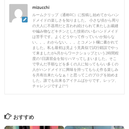
mizucchi
ルームクリップ（通称RC）に投稿し始めてからハン
ドメイドの楽しさを知りました。 小さな頃から周り
の大人に不器用だと言われ続けられて来たしお裁縫
や編み物などキチンとした技術のいるハンドメイド
は苦手です。よくどうやって作っていいか知らな
い。。。わからない。。。とコメント欄に書かれて
ました。私も最初は見よう見真似で試行錯誤でやっ
て来ましたが4月からワークショップという2時間程
度の1日講習会を知りハマってしまいました。そこ
で学んだ手順などを多くの人に知ってもらい多くの
人がハンドメイドに興味を持ってもらえ作る楽しみ
を共有出来たらなぁ！と思ってこのブログを始めま
した。誰でも出来るアイテムばかりです。レッツ、
チャレンジですよ(^^)
おすすめ