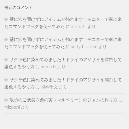
最近のコメント
壁に穴を開けずにアイテムが飾れます！モニターで家に来
たコマンドフックを使ってみた
に
mizucchi
より
壁に穴を開けずにアイテムが飾れます！モニターで家に来
たコマンドフックを使ってみた
に
bettychocolate
より
サクラ色に染めてみました！ドライのアジサイを漂白して
染色するやり方
に
mizucchi
より
サクラ色に染めてみました！ドライのアジサイを漂白して
染色するやり方
に
岡本千文
より
散歩のご褒美♡桑の実（マルベリー）のジャムの作り方
に
mizucchi
より