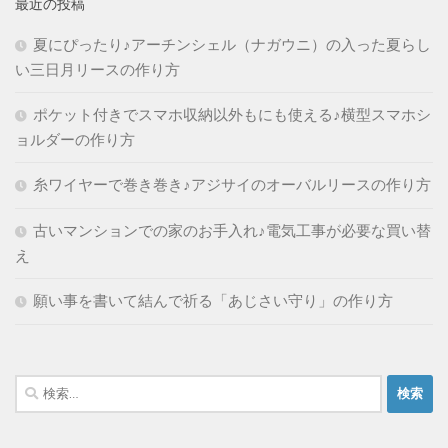
最近の投稿
夏にぴったり♪アーチンシェル（ナガウニ）の入った夏らし
い三日月リースの作り方
ポケット付きでスマホ収納以外もにも使える♪横型スマホシ
ョルダーの作り方
糸ワイヤーで巻き巻き♪アジサイのオーバルリースの作り方
古いマンションでの家のお手入れ♪電気工事が必要な買い替
え
願い事を書いて結んで祈る「あじさい守り」の作り方
検
索: