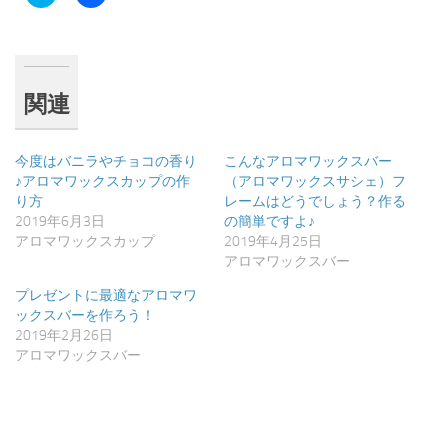
リ
で
ッ
共
ク
有
し
す
て
る
Twitter
に
で
は
共
ク
関連
有
リ
(新
ッ
し
ク
い
し
ウ
て
今度はバニラやチョコの香り
こんなアロマワックスバー
ィ
く
♪アロマワックスカップの作
（アロマワックスサシェ）フ
ン
だ
ド
さ
り方
レームはどうでしょう？作る
ウ
い
2019年6月3日
の簡単ですよ♪
で
(新
開
し
アロマワックスカップ
2019年4月25日
き
い
ま
ウ
アロマワックスバー
す)
ィ
ン
プレゼントに最適なアロマワ
ド
ウ
ックスバーを作ろう！
で
2019年2月26日
開
き
アロマワックスバー
ま
す)