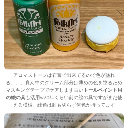
アロマストーンは石膏で出来てるので色が塗れ
る。。。真ん中のクリーム部分は薄めの色を塗るため
マスキングテープでケアします古い
トールペイント用
の絵の具
も活用w20年くらい前の絵の具ですがまだ使
える模様。緑色は封も切らず何色か持ってます