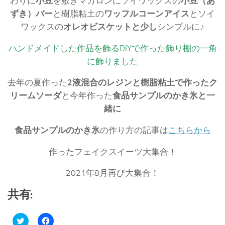
わりに
小豆
を敷きマカロンにソイワックスの
小豆（あ
ずき）バー
と樹脂粘土の
ワッフルコーンアイス
とソイ
ワックスの
オレオビスケットと少し
シンプルに♪
ハンドメイドした作品を飾るDIYで作った飾り棚の一角
に飾りました
去年の夏作った
2液混合のレジンと樹脂粘土で作ったク
リームソーダ
と今年作った
食品サンプルのかき氷と一
緒に
食品サンプルのかき氷
の作り方の記事は
こちらから
作ったフェイクスイーツ大集合！
2021年8月再び大集合！
共有:
ク
Facebook