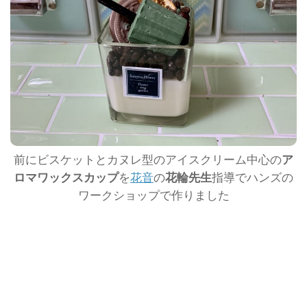
前にビスケットとカヌレ型のアイスクリーム中心の
ア
ロマワックスカップ
を
花音
の
花輪先生
指導でハンズの
ワークショップで作りました