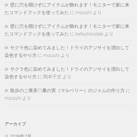
壁に穴を開けずにアイテムが飾れます！モニターで家に来
たコマンドフックを使ってみた
に
mizucchi
より
壁に穴を開けずにアイテムが飾れます！モニターで家に来
たコマンドフックを使ってみた
に
bettychocolate
より
サクラ色に染めてみました！ドライのアジサイを漂白して
染色するやり方
に
mizucchi
より
サクラ色に染めてみました！ドライのアジサイを漂白して
染色するやり方
に
岡本千文
より
散歩のご褒美♡桑の実（マルベリー）のジャムの作り方
に
mizucchi
より
アーカイブ
2026年7月