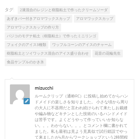
タグ:
2液混合のレジンと樹脂粘土で作ったクリームソーダ
あずきバー付きアロマワックスカップ
アロマワックスカップ
アロマワックスカップの作り方
パジコのモデナ粘土（樹脂粘土）で作ったミニリンゴ
フェイクのアイス3種類
ワッフルコーンのアイスのチャーム
樹脂粘土とソイワックス混合のアイス盛り合わせ
花音の花輪先生
食品サンプルのかき氷
mizucchi
ルームクリップ（通称RC）に投稿し始めてからハン
ドメイドの楽しさを知りました。 小さな頃から周り
の大人に不器用だと言われ続けられて来たしお裁縫
や編み物などキチンとした技術のいるハンドメイド
は苦手です。よくどうやって作っていいか知らな
い。。。わからない。。。とコメント欄に書かれて
ました。私も最初は見よう見真似で試行錯誤でやっ
て来ましたが4月からワークショップという2時間程