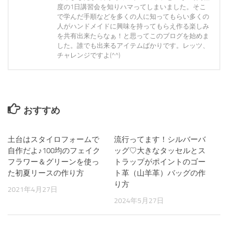
度の1日講習会を知りハマってしまいました。そこ
で学んだ手順などを多くの人に知ってもらい多くの
人がハンドメイドに興味を持ってもらえ作る楽しみ
を共有出来たらなぁ！と思ってこのブログを始めま
した。誰でも出来るアイテムばかりです。レッツ、
チャレンジですよ(^^)
おすすめ
土台はスタイロフォームで
0
流行ってます！シルバーバ
0
自作だよ♪100均のフェイク
ッグ♡大きなタッセルとス
フラワー＆グリーンを使っ
トラップがポイントのゴー
た初夏リースの作り方
ト革（山羊革）バッグの作
り方
2021年4月27日
2024年5月27日