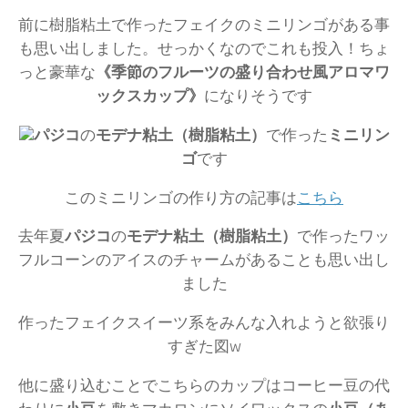
前に樹脂粘土で作ったフェイクのミニリンゴがある事
も思い出しました。せっかくなのでこれも投入！ちょ
っと豪華な
《季節のフルーツの盛り合わせ風アロマワ
ックスカップ》
になりそうです
パジコ
の
モデナ粘土（樹脂粘土）
で作った
ミニリン
ゴ
です
このミニリンゴの作り方の記事は
こちら
去年夏
パジコ
の
モデナ粘土（樹脂粘土）
で作ったワッ
フルコーンのアイスのチャームがあることも思い出し
ました
作ったフェイクスイーツ系をみんな入れようと欲張り
すぎた図w
他に盛り込むことでこちらのカップはコーヒー豆の代