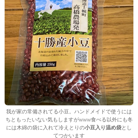
我が家の常備されてる小豆。ハンドメイドで使うには
ちともったいない気もしますがwww食べる以外にも冬
には木綿の袋に入れて冷えとりの
小豆入り温め袋
とし
てつかいます