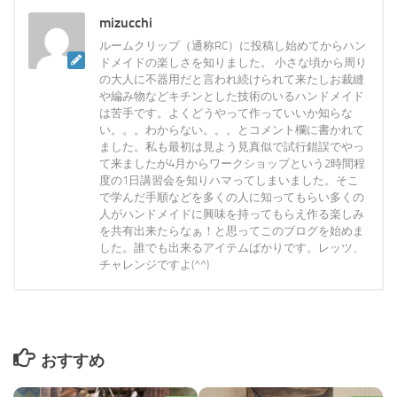
mizucchi
ルームクリップ（通称RC）に投稿し始めてからハン
ドメイドの楽しさを知りました。 小さな頃から周り
の大人に不器用だと言われ続けられて来たしお裁縫
や編み物などキチンとした技術のいるハンドメイド
は苦手です。よくどうやって作っていいか知らな
い。。。わからない。。。とコメント欄に書かれて
ました。私も最初は見よう見真似で試行錯誤でやっ
て来ましたが4月からワークショップという2時間程
度の1日講習会を知りハマってしまいました。そこ
で学んだ手順などを多くの人に知ってもらい多くの
人がハンドメイドに興味を持ってもらえ作る楽しみ
を共有出来たらなぁ！と思ってこのブログを始めま
した。誰でも出来るアイテムばかりです。レッツ、
チャレンジですよ(^^)
おすすめ