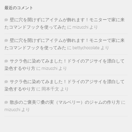
最近のコメント
壁に穴を開けずにアイテムが飾れます！モニターで家に来
たコマンドフックを使ってみた
に
mizucchi
より
壁に穴を開けずにアイテムが飾れます！モニターで家に来
たコマンドフックを使ってみた
に
bettychocolate
より
サクラ色に染めてみました！ドライのアジサイを漂白して
染色するやり方
に
mizucchi
より
サクラ色に染めてみました！ドライのアジサイを漂白して
染色するやり方
に
岡本千文
より
散歩のご褒美♡桑の実（マルベリー）のジャムの作り方
に
mizucchi
より