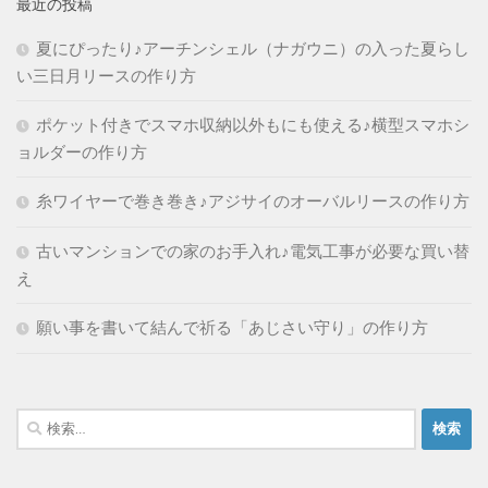
最近の投稿
夏にぴったり♪アーチンシェル（ナガウニ）の入った夏らし
い三日月リースの作り方
ポケット付きでスマホ収納以外もにも使える♪横型スマホシ
ョルダーの作り方
糸ワイヤーで巻き巻き♪アジサイのオーバルリースの作り方
古いマンションでの家のお手入れ♪電気工事が必要な買い替
え
願い事を書いて結んで祈る「あじさい守り」の作り方
検
索: