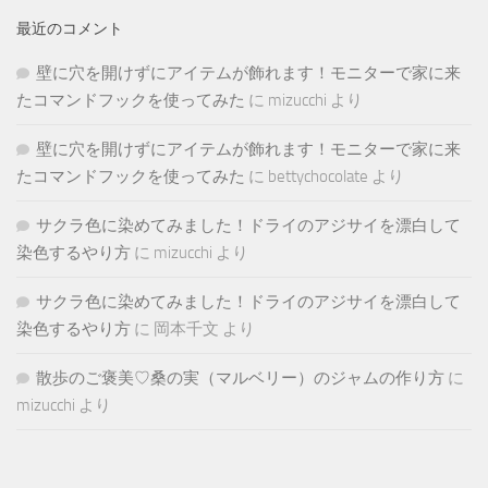
最近のコメント
壁に穴を開けずにアイテムが飾れます！モニターで家に来
たコマンドフックを使ってみた
に
mizucchi
より
壁に穴を開けずにアイテムが飾れます！モニターで家に来
たコマンドフックを使ってみた
に
bettychocolate
より
サクラ色に染めてみました！ドライのアジサイを漂白して
染色するやり方
に
mizucchi
より
サクラ色に染めてみました！ドライのアジサイを漂白して
染色するやり方
に
岡本千文
より
散歩のご褒美♡桑の実（マルベリー）のジャムの作り方
に
mizucchi
より