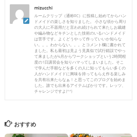
mizucchi
ルームクリップ（通称RC）に投稿し始めてからハン
ドメイドの楽しさを知りました。 小さな頃から周り
の大人に不器用だと言われ続けられて来たしお裁縫
や編み物などキチンとした技術のいるハンドメイド
は苦手です。よくどうやって作っていいか知らな
い。。。わからない。。。とコメント欄に書かれて
ました。私も最初は見よう見真似で試行錯誤でやっ
て来ましたが4月からワークショップという2時間程
度の1日講習会を知りハマってしまいました。そこ
で学んだ手順などを多くの人に知ってもらい多くの
人がハンドメイドに興味を持ってもらえ作る楽しみ
を共有出来たらなぁ！と思ってこのブログを始めま
した。誰でも出来るアイテムばかりです。レッツ、
チャレンジですよ(^^)
おすすめ