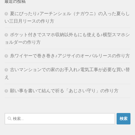
最近の投稿
夏にぴったり♪アーチンシェル（ナガウニ）の入った夏らし
い三日月リースの作り方
ポケット付きでスマホ収納以外もにも使える♪横型スマホシ
ョルダーの作り方
糸ワイヤーで巻き巻き♪アジサイのオーバルリースの作り方
古いマンションでの家のお手入れ♪電気工事が必要な買い替
え
願い事を書いて結んで祈る「あじさい守り」の作り方
検
索: